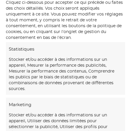
Cliquez ci-dessous pour accepter ce qui précède ou faites
des choix détaillés. Vos choix seront appliqués
uniquement à ce site. Vous pouvez modifier vos réglages
à tout moment, y compris le retrait de votre
Dédale 2018
consentement, en utilisant les boutons de la politique de
cookies, ou en cliquant sur l’onglet de gestion du
consentement en bas de l’écran.
Statistiques
Stocker et/ou accéder à des informations sur un
appareil, Mesurer la performance des publicités,
Mesurer la performance des contenus, Comprendre
les publics par le biais de statistiques ou de
combinaisons de données provenant de différentes
sources.
Marketing
Notre
maison d’art mural
créations transforme vos
murs avec des fresques et papiers peints sur-mesure,
Stocker et/ou accéder à des informations sur un
uniques et immersifs.
appareil, Utiliser des données limitées pour
sélectionner la publicité, Utiliser des profils pour