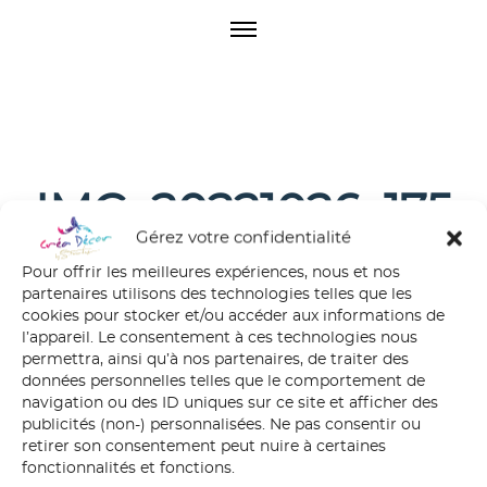
O
p
e
n
M
e
n
u
IMG_20221026_175
Gérez votre confidentialité
110_559
Pour offrir les meilleures expériences, nous et nos
partenaires utilisons des technologies telles que les
cookies pour stocker et/ou accéder aux informations de
l’appareil. Le consentement à ces technologies nous
permettra, ainsi qu’à nos partenaires, de traiter des
données personnelles telles que le comportement de
navigation ou des ID uniques sur ce site et afficher des
publicités (non-) personnalisées. Ne pas consentir ou
retirer son consentement peut nuire à certaines
fonctionnalités et fonctions.