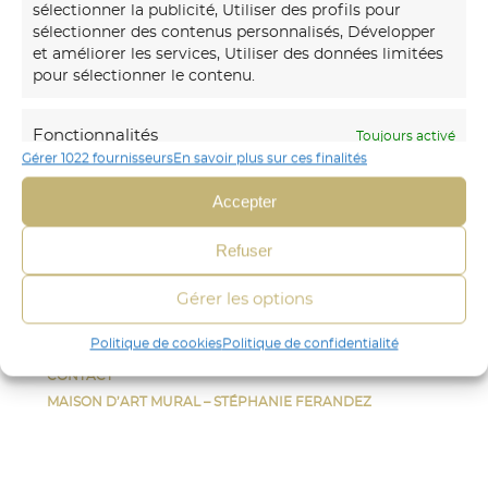
sélectionner la publicité, Utiliser des profils pour
sélectionner des contenus personnalisés, Développer
Notre
maison d’art mural
créations transforme vos
et améliorer les services, Utiliser des données limitées
murs avec des fresques et papiers peints sur-mesure,
pour sélectionner le contenu.
uniques et immersifs.
Fonctionnalités
Toujours activé
06 30 45 54 64
Gérer 1022 fournisseurs
En savoir plus sur ces finalités
Mettre en correspondance et combiner
Envoyer un mail
des données à partir d’autres sources de
Accepter
données, Relier différents appareils,
Identifier les appareils en fonction des
CRÉA DÉCOR
Refuser
informations transmises
STÉPHANIE FERANDEZ
automatiquement.
FRESQUE
Gérer les options
PAPIER-PEINT
Identifier les appareils à partir des informations
Politique de cookies
Politique de confidentialité
AUTRES
demandées explicitement.
CONTACT
MAISON D’ART MURAL – STÉPHANIE FERANDEZ
Assurer la sécurité, prévenir et
détecter la fraude et réparer les