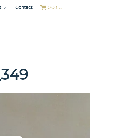
s
Contact
0,00 €
_349