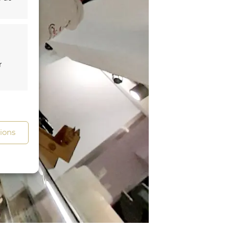
r
s activé
tions