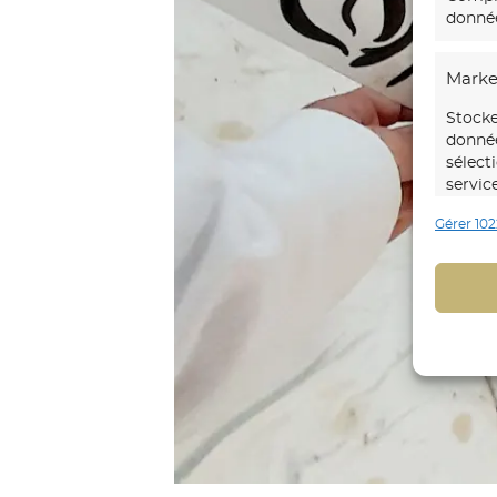
donnée
Marke
Stocke
donnée
sélect
servic
Gérer 102
Foncti
Mettre
d’autr
Identi
trans
Identi
explic