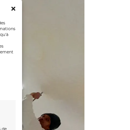
des
rmations
 qu’à
es
ntement
s de