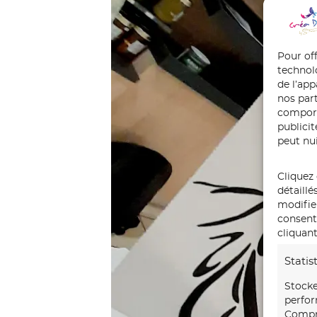
Pour off
technol
de l’ap
nos part
comport
publici
peut nui
Cliquez 
détaillé
modifie
consente
cliquant
Statis
Stocke
perfor
Compre