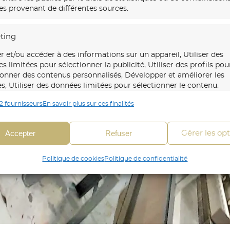
s provenant de différentes sources.
ting
r et/ou accéder à des informations sur un appareil, Utiliser des
s limitées pour sélectionner la publicité, Utiliser des profils pou
ionner des contenus personnalisés, Développer et améliorer les
es, Utiliser des données limitées pour sélectionner le contenu.
2 fournisseurs
En savoir plus sur ces finalités
onnalités
Toujour
 en correspondance et combiner des données à partir
Accepter
Refuser
Gérer les op
es sources de données, Relier différents appareils,
fier les appareils en fonction des informations
Politique de cookies
Politique de confidentialité
mises automatiquement.
fier les appareils à partir des informations demandées
itement.