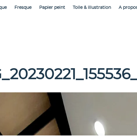
que
Fresque
Papier peint
Toile & illustration
A propo
_20230221_155536