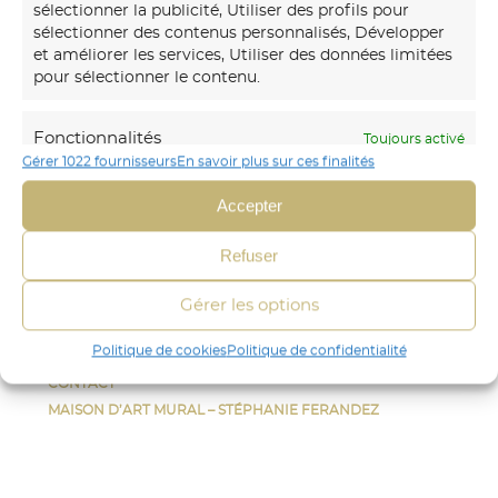
sélectionner la publicité, Utiliser des profils pour
sélectionner des contenus personnalisés, Développer
Notre
maison d’art mural
créations transforme vos
et améliorer les services, Utiliser des données limitées
murs avec des fresques et papiers peints sur-mesure,
pour sélectionner le contenu.
uniques et immersifs.
Fonctionnalités
Toujours activé
06 30 45 54 64
Gérer 1022 fournisseurs
En savoir plus sur ces finalités
Mettre en correspondance et combiner
Envoyer un mail
des données à partir d’autres sources de
Accepter
données, Relier différents appareils,
Identifier les appareils en fonction des
CRÉA DÉCOR
Refuser
informations transmises
STÉPHANIE FERANDEZ
automatiquement.
FRESQUE
Gérer les options
PAPIER-PEINT
Identifier les appareils à partir des informations
Politique de cookies
Politique de confidentialité
AUTRES
demandées explicitement.
CONTACT
MAISON D’ART MURAL – STÉPHANIE FERANDEZ
Assurer la sécurité, prévenir et
détecter la fraude et réparer les