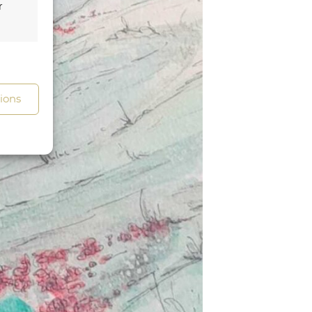
r
s activé
tions
s activé