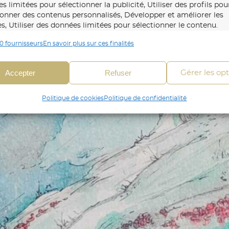
s limitées pour sélectionner la publicité, Utiliser des profils pou
ionner des contenus personnalisés, Développer et améliorer les
es, Utiliser des données limitées pour sélectionner le contenu.
0 fournisseurs
En savoir plus sur ces finalités
onnalités
Toujour
 en correspondance et combiner des données à partir
Accepter
Refuser
Gérer les op
es sources de données, Relier différents appareils,
fier les appareils en fonction des informations
Politique de cookies
Politique de confidentialité
mises automatiquement.
fier les appareils à partir des informations demandées
itement.
r la sécurité, prévenir et détecter la fraude et
r les erreurs, Fournir et présenter des publicités et
Toujour
ntenu, Enregistrer et communiquer les choix en
e de confidentialité.