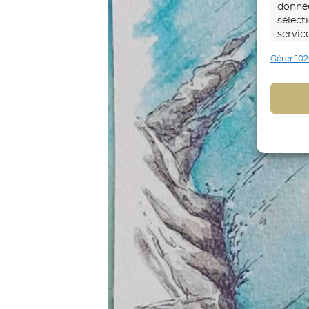
donnée
sélect
servic
Gérer 102
Foncti
Mettre
d’autr
Identi
trans
Identi
explic
Assure
répare
du co
matièr