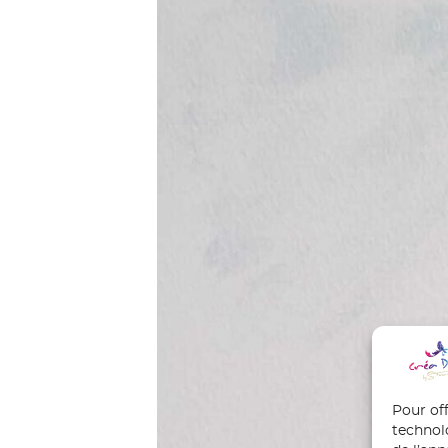
Pour off
technol