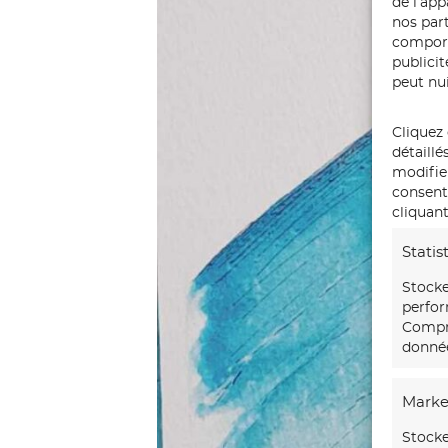
de l’ap
nos part
comport
publici
peut nui
Cliquez 
détaillé
modifie
consente
cliquant
Statis
Stocke
perfor
Compre
donnée
Marke
Stocke