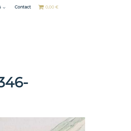
s
Contact
0,00 €
346-