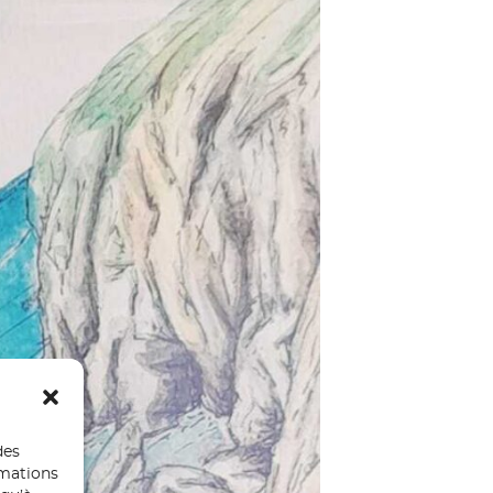
des
rmations