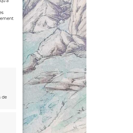
 qu’à
es
ntement
s de