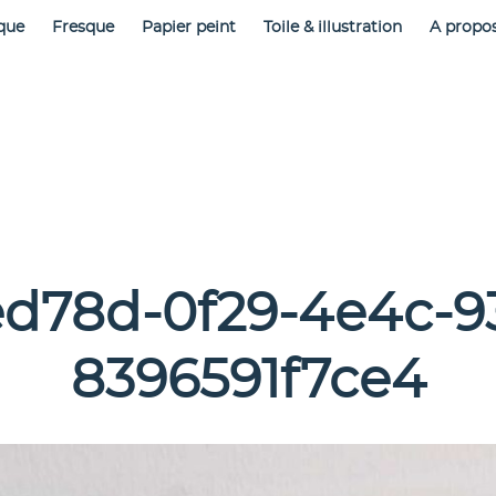
que
Fresque
Papier peint
Toile & illustration
A propo
ed78d-0f29-4e4c-9
8396591f7ce4