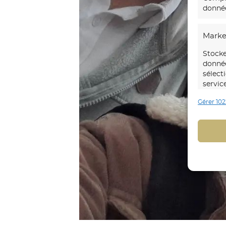
donnée
Marke
Stocke
donnée
sélect
servic
Gérer 102
Foncti
Mettre
d’autr
Identi
trans
Identi
explic