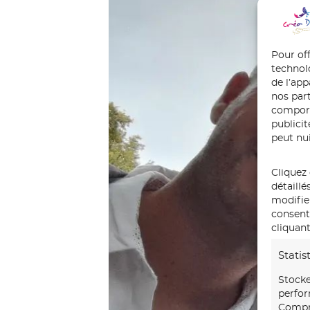
Pour off
technol
de l’ap
nos part
comport
publici
peut nui
Cliquez 
détaillé
modifie
consente
cliquant
Statis
Stocke
perfor
Compre