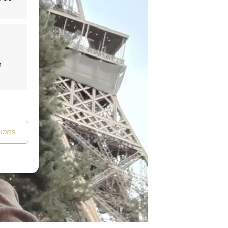
r
s activé
tions