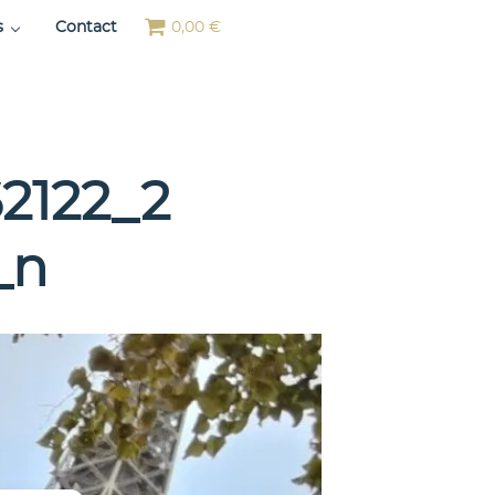
s
Contact
0,00 €
2122_2
_n