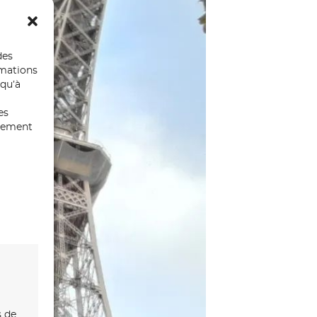
des
rmations
 qu’à
es
ntement
s de