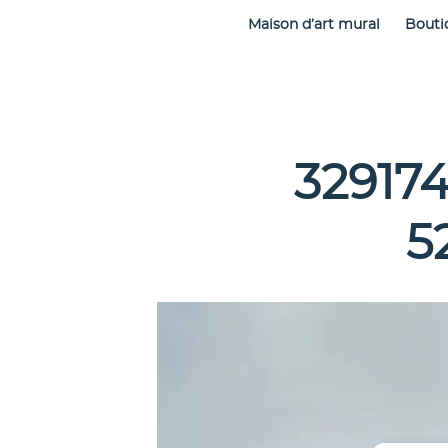
Maison d’art mural
Bouti
32917
5