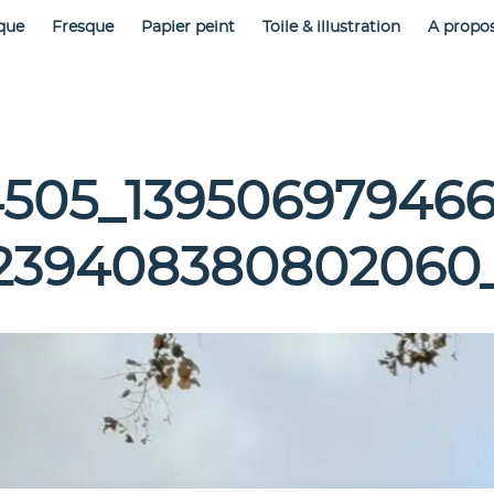
que
Fresque
Papier peint
Toile & illustration
A propo
4505_139506979466
239408380802060