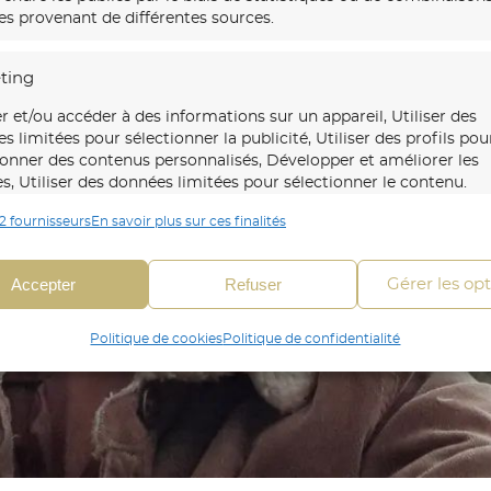
s provenant de différentes sources.
ting
r et/ou accéder à des informations sur un appareil, Utiliser des
s limitées pour sélectionner la publicité, Utiliser des profils pou
ionner des contenus personnalisés, Développer et améliorer les
es, Utiliser des données limitées pour sélectionner le contenu.
2 fournisseurs
En savoir plus sur ces finalités
onnalités
Toujour
 en correspondance et combiner des données à partir
Accepter
Refuser
Gérer les op
es sources de données, Relier différents appareils,
fier les appareils en fonction des informations
Politique de cookies
Politique de confidentialité
mises automatiquement.
fier les appareils à partir des informations demandées
itement.