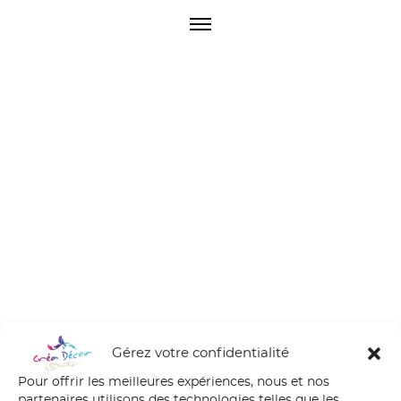
O
p
e
n
M
e
n
u
Gérez votre confidentialité
Pour offrir les meilleures expériences, nous et nos
partenaires utilisons des technologies telles que les