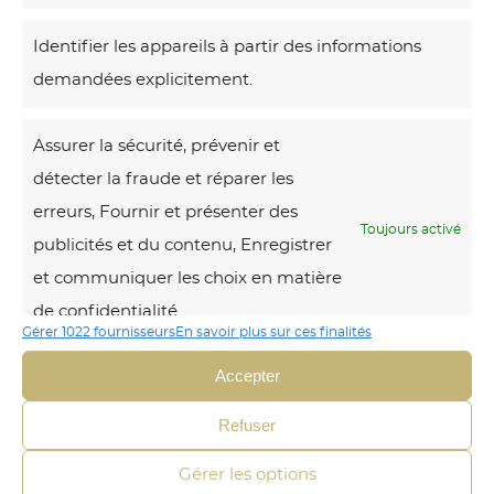
Identifier les appareils à partir des informations
Voici le seul
résultat
demandées explicitement.
A
Assurer la sécurité, prévenir et
r
détecter la fraude et réparer les
c
erreurs, Fournir et présenter des
h
Toujours activé
publicités et du contenu, Enregistrer
e
et communiquer les choix en matière
a
de confidentialité.
u
Gérer 1022 fournisseurs
En savoir plus sur ces finalités
B
Accepter
a
n
Refuser
a
Gérer les options
n