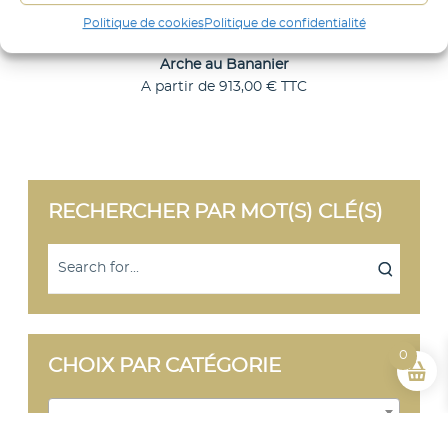
i
Politique de cookies
Politique de confidentialité
e
Arche au Bananier
r
A partir de
913,00
€
TTC
C
Choix des options
e
p
r
o
d
RECHERCHER PAR MOT(S) CLÉ(S)
u
i
t
a
p
l
u
s
i
0
CHOIX PAR CATÉGORIE
e
u
r
Sélectionner une catégorie
s
v