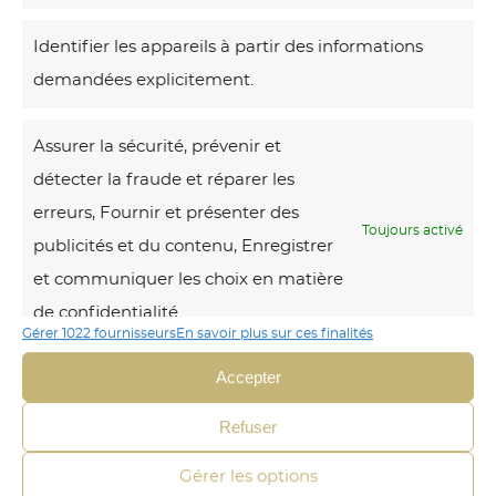
Identifier les appareils à partir des informations
Voici le seul
résultat
demandées explicitement.
L
Assurer la sécurité, prévenir et
a
détecter la fraude et réparer les
v
erreurs, Fournir et présenter des
i
Toujours activé
publicités et du contenu, Enregistrer
e
et communiquer les choix en matière
s
de confidentialité.
u
Gérer 1022 fournisseurs
En savoir plus sur ces finalités
r
Accepter
T
e
Refuser
r
Gérer les options
r