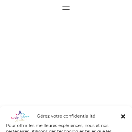
O
p
e
n
M
e
n
u
Gérez votre confidentialité
Pour offrir les meilleures expériences, nous et nos
partenaires utilisons des technologies telles que les