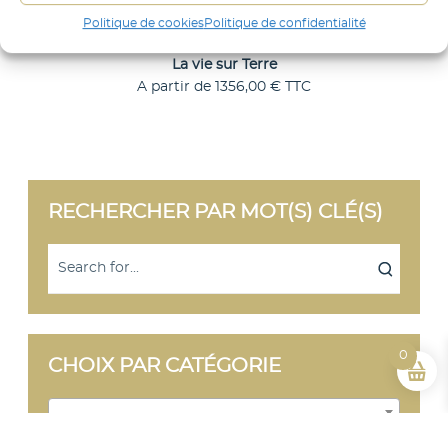
e
Politique de cookies
Politique de confidentialité
La vie sur Terre
A partir de
1356,00
€
TTC
C
Choix des options
e
p
r
o
d
RECHERCHER PAR MOT(S) CLÉ(S)
u
i
t
a
p
l
u
s
i
0
CHOIX PAR CATÉGORIE
e
u
r
Sélectionner une catégorie
s
v