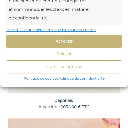
publicités et du contenu, Enregistrer
p
et communiquer les choix en matière
o
de confidentialité.
n
a
Gérer 1022 fournisseurs
En savoir plus sur ces finalités
i
Accepter
s
Refuser
Gérer les options
Politique de cookies
Politique de confidentialité
Japonais
A partir de
2054,00
€
TTC
C
Choix des options
e
M
p
r