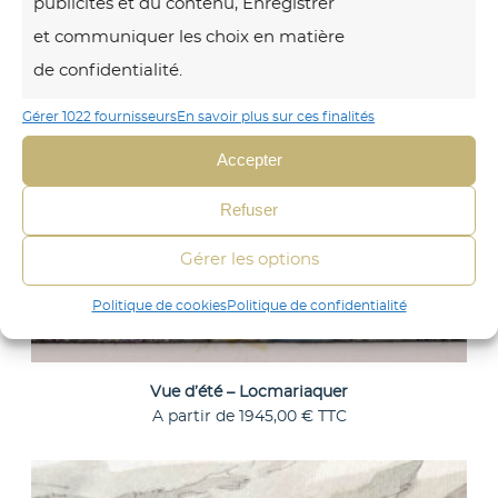
publicités et du contenu, Enregistrer
e
et communiquer les choix en matière
d
de confidentialité.
’
é
Gérer 1022 fournisseurs
En savoir plus sur ces finalités
t
Accepter
é
–
Refuser
L
Gérer les options
o
c
Politique de cookies
Politique de confidentialité
m
a
Vue d’été – Locmariaquer
r
A partir de
1945,00
€
TTC
C
Choix des options
i
e
a
O
p
r