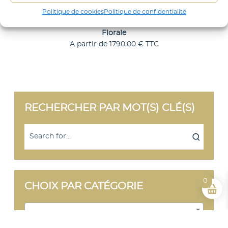
Politique de cookies
Politique de confidentialité
Florale
A partir de
1790,00
€
TTC
C
Choix des options
e
p
r
o
d
RECHERCHER PAR MOT(S) CLÉ(S)
u
i
t
a
p
l
u
s
i
0
CHOIX PAR CATÉGORIE
e
u
r
Sélectionner une catégorie
s
v