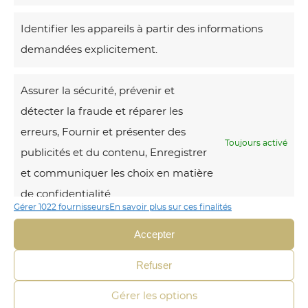
Identifier les appareils à partir des informations
Voici le seul
résultat
demandées explicitement.
F
Assurer la sécurité, prévenir et
l
détecter la fraude et réparer les
o
erreurs, Fournir et présenter des
r
Toujours activé
publicités et du contenu, Enregistrer
a
et communiquer les choix en matière
l
de confidentialité.
e
Gérer 1022 fournisseurs
En savoir plus sur ces finalités
Accepter
Refuser
Gérer les options