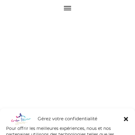
O
p
e
n
M
e
n
u
Gérez votre confidentialité
Pour offrir les meilleures expériences, nous et nos
partenaires utilisons des technologies telles que les