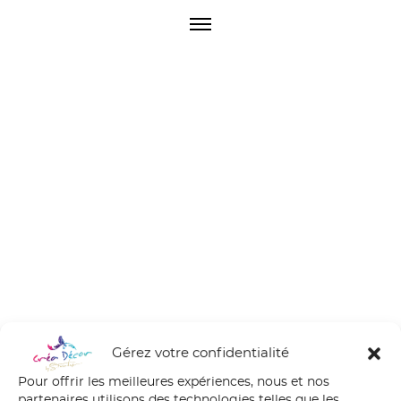
O
p
e
n
M
e
n
u
Gérez votre confidentialité
Pour offrir les meilleures expériences, nous et nos
partenaires utilisons des technologies telles que les