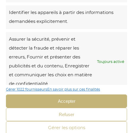
Identifier les appareils à partir des informations
Voici le seul
résultat
demandées explicitement.
J
Assurer la sécurité, prévenir et
u
détecter la fraude et réparer les
n
erreurs, Fournir et présenter des
g
Toujours activé
publicités et du contenu, Enregistrer
l
et communiquer les choix en matière
e
de confidentialité.
V
Gérer 1022 fournisseurs
En savoir plus sur ces finalités
i
Accepter
b
r
Refuser
a
Gérer les options
n