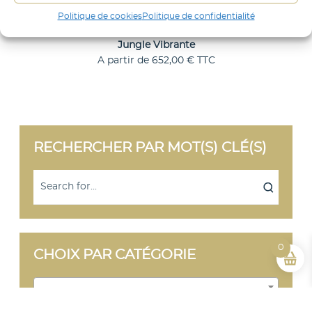
t
Politique de cookies
Politique de confidentialité
e
Jungle Vibrante
A partir de
652,00
€
TTC
C
Choix des options
e
p
r
o
d
RECHERCHER PAR MOT(S) CLÉ(S)
u
i
t
a
p
l
u
s
i
0
CHOIX PAR CATÉGORIE
e
u
r
Sélectionner une catégorie
s
v