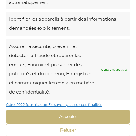
automatiquement.
Identifier les appareils à partir des informations
demandées explicitement.
Assurer la sécurité, prévenir et
3 résultats
détecter la fraude et réparer les
affichés
erreurs, Fournir et présenter des
Toujours activé
L
publicités et du contenu, Enregistrer
e
et communiquer les choix en matière
M
de confidentialité.
o
Gérer 1022 fournisseurs
En savoir plus sur ces finalités
n
Accepter
t
V
Refuser
e