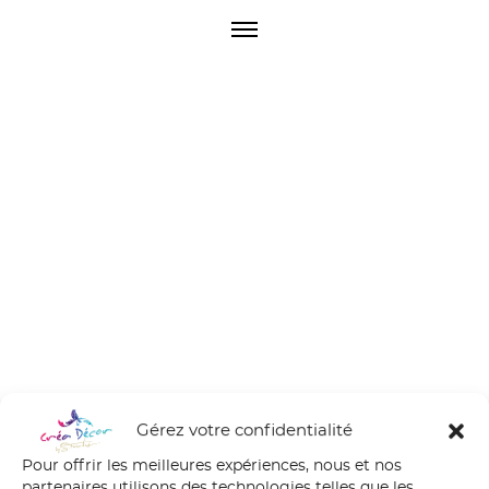
O
p
e
n
M
e
n
u
Gérez votre confidentialité
Pour offrir les meilleures expériences, nous et nos
partenaires utilisons des technologies telles que les