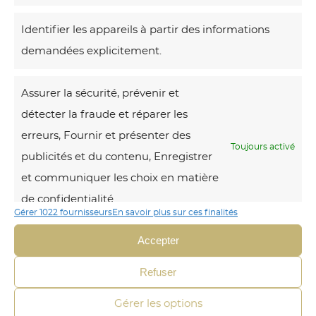
Identifier les appareils à partir des informations
Voici le seul
résultat
demandées explicitement.
S
Assurer la sécurité, prévenir et
u
détecter la fraude et réparer les
r
erreurs, Fournir et présenter des
t
Toujours activé
publicités et du contenu, Enregistrer
a
et communiquer les choix en matière
i
de confidentialité.
n
Gérer 1022 fournisseurs
En savoir plus sur ces finalités
v
Accepter
i
l
Refuser
l
Gérer les options
e