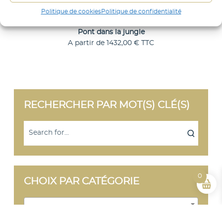
n
Politique de cookies
Politique de confidentialité
g
Pont dans la jungle
l
A partir de
1432,00
€
TTC
C
Choix des options
e
e
p
r
o
d
RECHERCHER PAR MOT(S) CLÉ(S)
u
i
t
a
p
l
u
s
i
0
CHOIX PAR CATÉGORIE
e
u
r
Sélectionner une catégorie
s
v