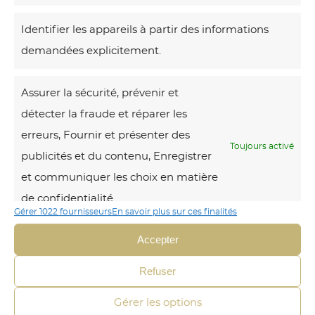
Identifier les appareils à partir des informations
Voici le seul
résultat
demandées explicitement.
P
Assurer la sécurité, prévenir et
o
détecter la fraude et réparer les
n
erreurs, Fournir et présenter des
t
Toujours activé
publicités et du contenu, Enregistrer
d
et communiquer les choix en matière
a
de confidentialité.
n
Gérer 1022 fournisseurs
En savoir plus sur ces finalités
s
Accepter
l
a
Refuser
j
Gérer les options
u