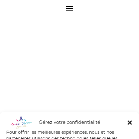
O
p
e
n
M
e
n
u
Gérez votre confidentialité
Pour offrir les meilleures expériences, nous et nos
partenaires utilisons des technologies telles que les