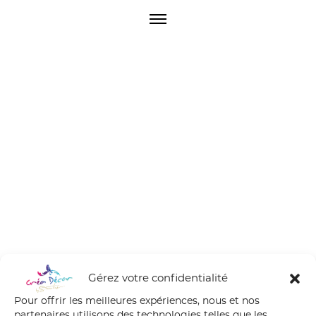
O
p
e
n
M
e
n
u
Gérez votre confidentialité
Pour offrir les meilleures expériences, nous et nos
partenaires utilisons des technologies telles que les