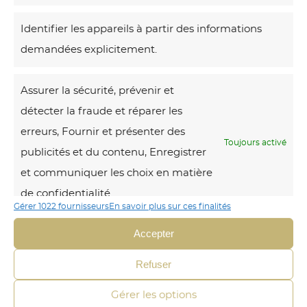
Identifier les appareils à partir des informations
Voici le seul
résultat
demandées explicitement.
C
Assurer la sécurité, prévenir et
a
détecter la fraude et réparer les
s
erreurs, Fournir et présenter des
c
Toujours activé
publicités et du contenu, Enregistrer
a
et communiquer les choix en matière
d
de confidentialité.
e
Gérer 1022 fournisseurs
En savoir plus sur ces finalités
–
Accepter
M
o
Refuser
u
Gérer les options
s