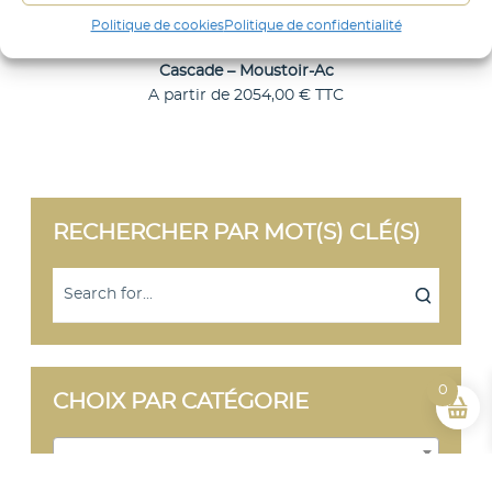
t
Politique de cookies
Politique de confidentialité
o
Cascade – Moustoir-Ac
i
A partir de
2054,00
€
TTC
C
Choix des options
r
e
-
p
r
A
o
d
c
RECHERCHER PAR MOT(S) CLÉ(S)
u
i
t
a
p
l
u
s
i
0
CHOIX PAR CATÉGORIE
e
u
r
Sélectionner une catégorie
s
v