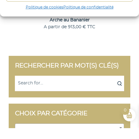
i
Politique de cookies
Politique de confidentialité
e
Arche au Bananier
r
A partir de
913,00
€
TTC
C
Choix des options
e
p
r
o
d
RECHERCHER PAR MOT(S) CLÉ(S)
u
i
t
a
p
l
u
s
i
0
CHOIX PAR CATÉGORIE
e
u
r
Sélectionner une catégorie
s
v