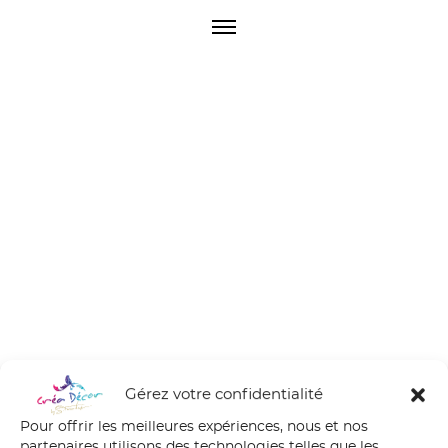
O
p
e
n
M
e
n
u
Gérez votre confidentialité
Pour offrir les meilleures expériences, nous et nos
partenaires utilisons des technologies telles que les