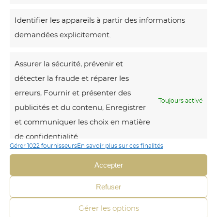
Identifier les appareils à partir des informations
Voici le seul
résultat
demandées explicitement.
A
Assurer la sécurité, prévenir et
r
détecter la fraude et réparer les
c
erreurs, Fournir et présenter des
h
Toujours activé
publicités et du contenu, Enregistrer
e
et communiquer les choix en matière
a
de confidentialité.
u
Gérer 1022 fournisseurs
En savoir plus sur ces finalités
B
Accepter
a
n
Refuser
a
Gérer les options
n