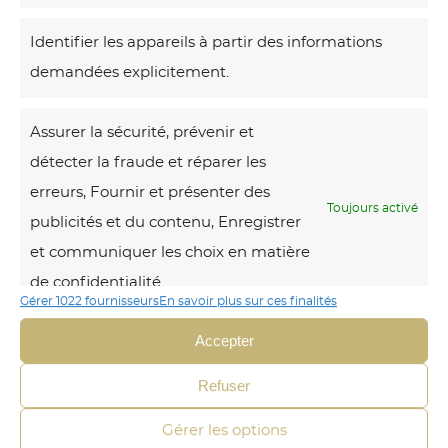
Identifier les appareils à partir des informations
Voici le seul
résultat
demandées explicitement.
E
Assurer la sécurité, prévenir et
n
détecter la fraude et réparer les
c
erreurs, Fournir et présenter des
o
Toujours activé
publicités et du contenu, Enregistrer
r
et communiquer les choix en matière
e
de confidentialité.
p
Gérer 1022 fournisseurs
En savoir plus sur ces finalités
l
Accepter
u
s
Refuser
b
Gérer les options
a