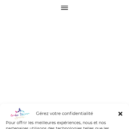
O
p
e
n
M
e
n
u
Gérez votre confidentialité
Pour offrir les meilleures expériences, nous et nos
partenaires utilisons des technologies telles que les