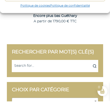
s
Politique de cookies
Politique de confidentialité
G
Encore plus bas Guéthary
u
A partir de
1790,00
€
TTC
C
Choix des options
é
e
t
p
r
h
o
d
a
RECHERCHER PAR MOT(S) CLÉ(S)
u
r
i
t
y
a
p
l
u
s
i
0
CHOIX PAR CATÉGORIE
e
u
r
Sélectionner une catégorie
s
v