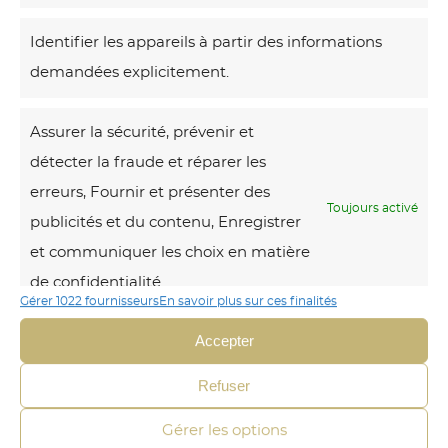
Identifier les appareils à partir des informations
Voici le seul
résultat
demandées explicitement.
J
Assurer la sécurité, prévenir et
u
détecter la fraude et réparer les
n
erreurs, Fournir et présenter des
g
Toujours activé
publicités et du contenu, Enregistrer
l
et communiquer les choix en matière
e
de confidentialité.
V
Gérer 1022 fournisseurs
En savoir plus sur ces finalités
i
Accepter
b
r
Refuser
a
Gérer les options
n