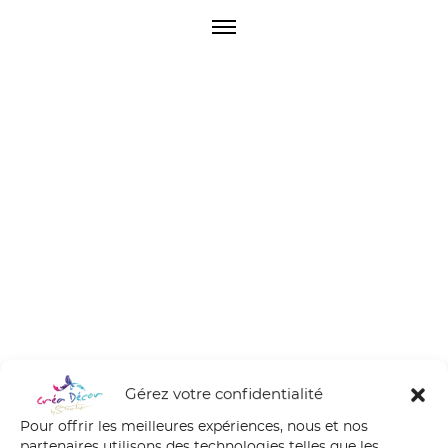
O
p
e
n
M
e
n
u
Gérez votre confidentialité
Pour offrir les meilleures expériences, nous et nos
partenaires utilisons des technologies telles que les