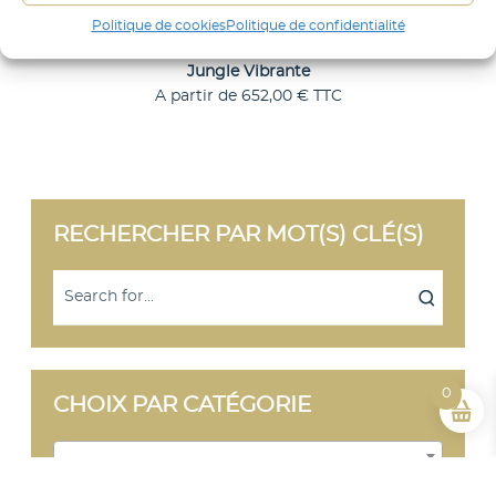
t
Politique de cookies
Politique de confidentialité
e
Jungle Vibrante
A partir de
652,00
€
TTC
C
Choix des options
e
p
r
o
d
RECHERCHER PAR MOT(S) CLÉ(S)
u
i
t
a
p
l
u
s
i
0
CHOIX PAR CATÉGORIE
e
u
r
Sélectionner une catégorie
s
v