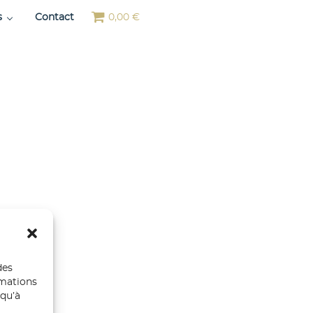
s
Contact
0,00 €
des
rmations
 qu’à