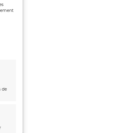
es
ntement
s de
r