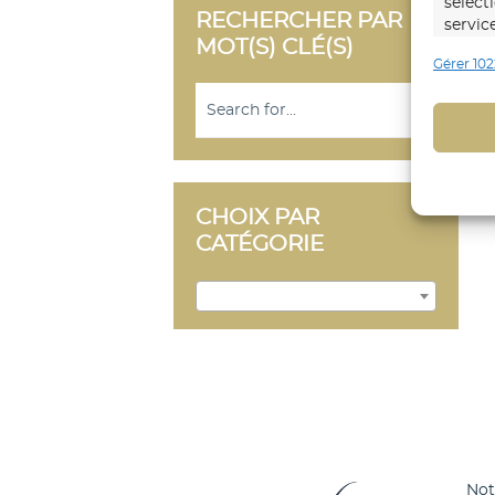
sélect
RECHERCHER PAR
servic
MOT(S) CLÉ(S)
Gérer 102
Foncti
Mettre
d’autr
Identi
trans
CHOIX PAR
CATÉGORIE
Identi
explic
Sélectionner une catégorie
Assure
répare
du co
matièr
No