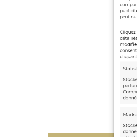
comport
publici
peut nui
Cliquez 
détaillé
modifie
consente
cliquant
Statis
Stocke
perfor
Compre
donnée
Marke
Stocke
donnée