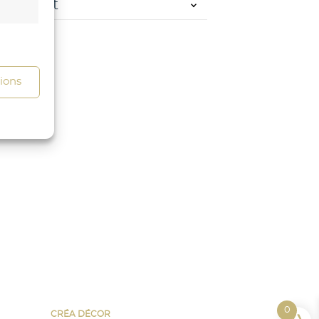
s activé
tions
s activé
0
CRÉA DÉCOR