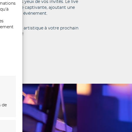
e sous les yeux de vos invités. Le live
rmations
e artistique captivante, ajoutant une
 qu’à
que à votre événement.
es
ntement
ne touche artistique à votre prochain
nementiel !
s de