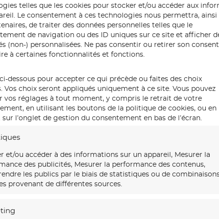
Imaginez une œuvre prenant vi
ogies telles que les cookies pour stocker et/ou accéder aux info
painting offre une expérienc
pareil. Le consentement à ces technologies nous permettra, ainsi
dimension uni
enaires, de traiter des données personnelles telles que le
ement de navigation ou des ID uniques sur ce site et afficher d
tés (non-) personnalisées. Ne pas consentir ou retirer son conse
Contactez-nous
pour donner u
re à certaines fonctionnalités et fonctions.
évé
ci-dessous pour accepter ce qui précède ou faites des choix
s. Vos choix seront appliqués uniquement à ce site. Vous pouvez
r vos réglages à tout moment, y compris le retrait de votre
ment, en utilisant les boutons de la politique de cookies, ou en
 sur l’onglet de gestion du consentement en bas de l’écran.
tiques
r et/ou accéder à des informations sur un appareil, Mesurer la
euvre vous
mance des publicités, Mesurer la performance des contenus,
.
ndre les publics par le biais de statistiques ou de combinaison
s provenant de différentes sources.
 taille humaine qui
ment, et repart
ting