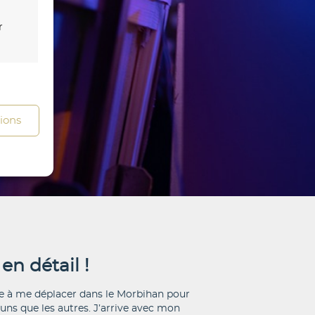
r
s activé
tions
en détail !
e à me déplacer dans le Morbihan pour
s activé
 uns que les autres. J’arrive avec mon