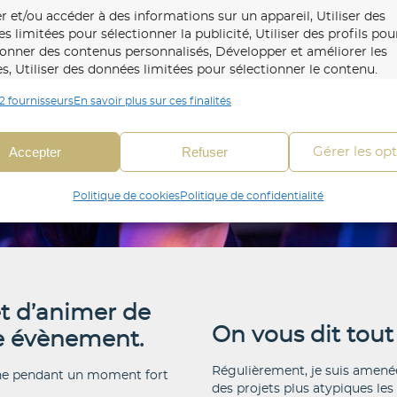
r et/ou accéder à des informations sur un appareil, Utiliser des
s limitées pour sélectionner la publicité, Utiliser des profils pou
ionner des contenus personnalisés, Développer et améliorer les
es, Utiliser des données limitées pour sélectionner le contenu.
2 fournisseurs
En savoir plus sur ces finalités
onnalités
Toujour
 en correspondance et combiner des données à partir
Accepter
Refuser
Gérer les op
es sources de données, Relier différents appareils,
fier les appareils en fonction des informations
Politique de cookies
Politique de confidentialité
mises automatiquement.
fier les appareils à partir des informations demandées
itement.
 d’
animer de
r la sécurité, prévenir et détecter la fraude et
On vous dit tout 
re évènement
.
r les erreurs, Fournir et présenter des publicités et
Régulièrement, je suis amené
Toujour
gne pendant un moment fort
ntenu, Enregistrer et communiquer les choix en
des projets plus atypiques les