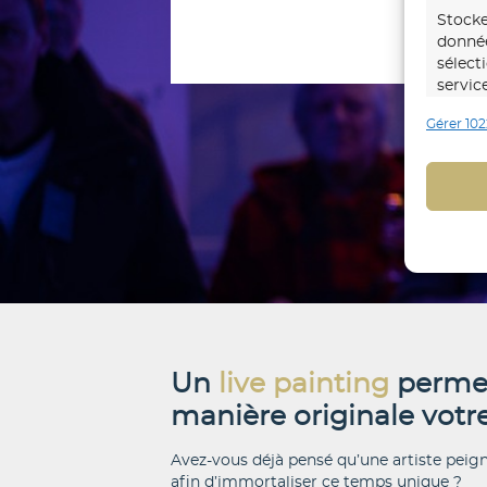
Stocke
donnée
sélect
servic
Gérer 102
Foncti
Mettre
d’autr
Identi
trans
Identi
explic
Un
live painting
permet
Assure
manière originale vot
répare
Avez-vous déjà pensé qu’une artiste pei
du co
afin d’immortaliser ce temps unique ?