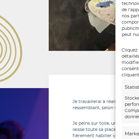
technol
de l’ap
nos part
comport
publici
peut nui
Cliquez 
détaillé
modifie
consente
cliquant
Statis
Stocke
Je travaillerai à réaliser une o
perfor
ressemblant, selon vos besoins
Compre
donnée
Je peins sur toile, un format à
laisse toute sa place à l’événe
Marke
fièrement habiller vos murs.