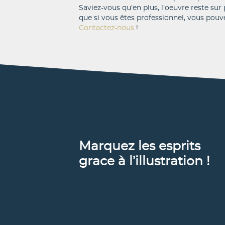
matièr
Saviez-vous qu’en plus, l’oeuvre reste sur 
que si vous êtes professionnel, vous pouve
Contactez-nous
!
Marquez les esprits
grace à l’illustration !