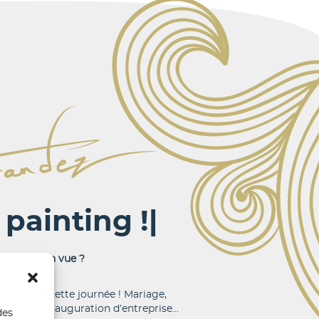
 painting !
|
mentiel en vue ?
ct lors de cette journée ! Mariage,
produits, inauguration d’entreprise…
des