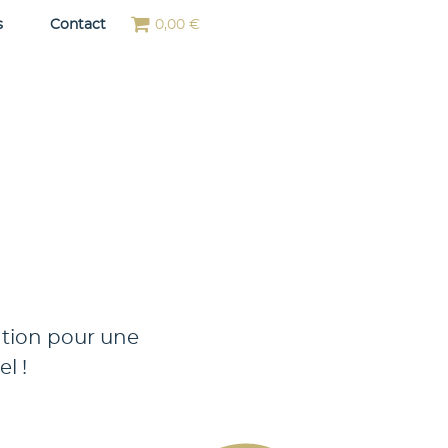
s
Contact
0,00 €
ation pour une
l !