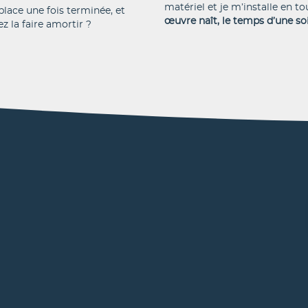
matériel et je m’installe en to
e de confidentialité.
place une fois terminée, et
œuvre naît, le temps d’une soi
z la faire amortir ?