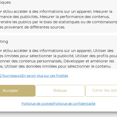
tiques
 et protégeons vos
onformément à la
r et/ou accéder à des informations sur un appareil, Mesurer la
mance des publicités, Mesurer la performance des contenus,
ndre les publics par le biais de statistiques ou de combinaison
s provenant de différentes sources.
e avec diligence et
 est précieuse, c’est
s à respecter vos
*
Les informations nécessaire au t
ting
fidentialité.
un astérisque.
r et/ou accéder à des informations sur un appareil, Utiliser des
Vos données sont traitées par Créa
s limitées pour sélectionner la publicité, Utiliser des profils pou
réponse à vos demandes d'exercice 
ionner des contenus personnalisés, Développer et améliorer les
son sous-traitant en charge de la 
es, Utiliser des données limitées pour sélectionner le contenu.
d'informations sur le traitement de
reportez-vous à notre
politique de 
2 fournisseurs
En savoir plus sur ces finalités
onnalités
Toujour
*
 en correspondance et combiner des données à partir
Accepter
Refuser
Gérer les op
es sources de données, Relier différents appareils,
fier les appareils en fonction des informations
Politique de cookies
Politique de confidentialité
mises automatiquement.