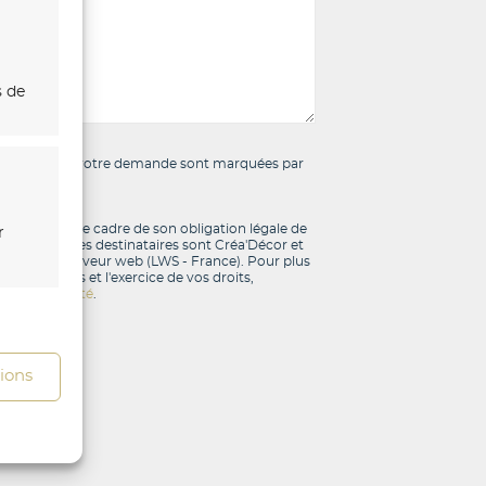
s de
raitement de votre demande sont marquées par
'Décor dans le cadre de son obligation légale de
r
de droits. Les destinataires sont Créa'Décor et
gestion du serveur web (LWS - France). Pour plus
 vos données et l'exercice de vos droits,
confidentialité
.
s activé
tions