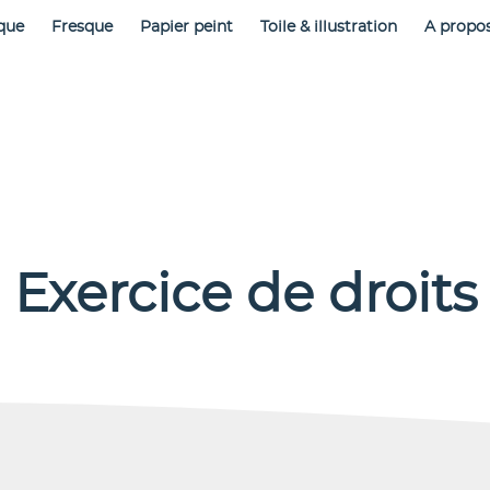
que
Fresque
Papier peint
Toile & illustration
A propo
Exercice de droits