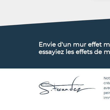
Identi
explic
Assure
répare
du co
Envie d'un mur effet ma
matièr
essayiez les effets de m
No
cré
ave
pei
imm