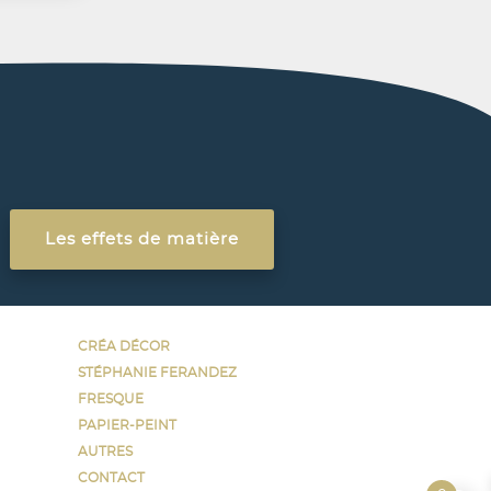
s activé
Les effets de matière
CRÉA DÉCOR
STÉPHANIE FERANDEZ
FRESQUE
PAPIER-PEINT
AUTRES
CONTACT