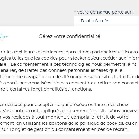
*
Votre demande porte sur :
Gérez votre confidentialité
Quel(s) autre(s) droit(s) souh
rir les meilleures expériences, nous et nos partenaires utilisons 
te pour nous.
ogies telles que les cookies pour stocker et/ou accéder aux info
ercer vos droits
pareil. Le consentement à ces technologies nous permettra, ainsi
*
Votre nom & prénom
elles. Vous avez le
enaires, de traiter des données personnelles telles que le
 dont vos
ement de navigation ou des ID uniques sur ce site et afficher d
tés (non-) personnalisées. Ne pas consentir ou retirer son conse
re à certaines fonctionnalités et fonctions.
*
Votre adresse de messageri
ctifier, supprimer
s données, nous vous
ci-dessous pour accepter ce qui précède ou faites des choix
dre des décisions
s. Vos choix seront appliqués uniquement à ce site. Vous pouvez
r vos réglages à tout moment, y compris le retrait de votre
ment, en utilisant les boutons de la politique de cookies, ou en
*
Commentaire sur votre de
 sur l’onglet de gestion du consentement en bas de l’écran.
 priorité.
toute confiance,