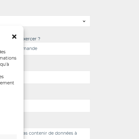
aitez-vous exercer ?
des
rmations
 qu’à
es
ntement
e
mande