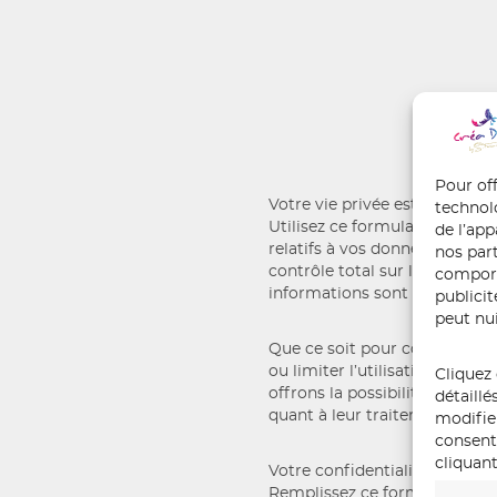
Pour off
Votre vie privée est importan
technol
Utilisez ce formulaire pour ex
de l’ap
relatifs à vos données personn
nos part
contrôle total sur la manière
comport
informations sont utilisées.
publici
peut nui
Que ce soit pour consulter, re
ou limiter l’utilisation de vo
Cliquez 
offrons la possibilité de pren
détaillé
quant à leur traitement.
modifie
consente
cliquant
Votre confidentialité est notre
Remplissez ce formulaire en 