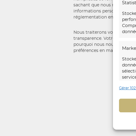
Statis
sachant que nous respectons
informations personnelles c
Stocke
réglementation en vigueur.
perfor
Compre
donnée
Nous traiterons votre demand
transparence. Votre confiance
pourquoi nous nous engageon
Marke
préférences en matière de con
Stocke
donnée
sélect
servic
Gérer 102
Foncti
Mettre
d’autr
Identi
trans