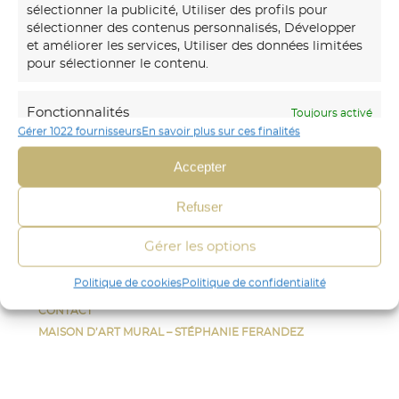
sélectionner la publicité, Utiliser des profils pour
sélectionner des contenus personnalisés, Développer
et améliorer les services, Utiliser des données limitées
Notre
maison d’art mural
créations transforme vos
pour sélectionner le contenu.
murs avec des fresques et papiers peints sur-mesure,
uniques et immersifs.
Fonctionnalités
Toujours activé
06 30 45 54 64
Gérer 1022 fournisseurs
En savoir plus sur ces finalités
Mettre en correspondance et combiner
Envoyer un mail
des données à partir d’autres sources de
Accepter
données, Relier différents appareils,
Identifier les appareils en fonction des
CRÉA DÉCOR
Refuser
informations transmises
STÉPHANIE FERANDEZ
automatiquement.
Gérer les options
FRESQUE
PAPIER-PEINT
Identifier les appareils à partir des informations
Politique de cookies
Politique de confidentialité
AUTRES
demandées explicitement.
CONTACT
MAISON D’ART MURAL – STÉPHANIE FERANDEZ
Assurer la sécurité, prévenir et
détecter la fraude et réparer les