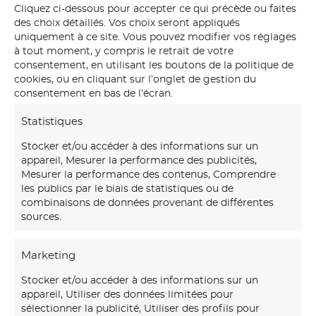
Cliquez ci-dessous pour accepter ce qui précède ou faites
des choix détaillés. Vos choix seront appliqués
uniquement à ce site. Vous pouvez modifier vos réglages
à tout moment, y compris le retrait de votre
Fresque sur-mesure dans une cours intérieure
consentement, en utilisant les boutons de la politique de
Créa Décor
cookies, ou en cliquant sur l’onglet de gestion du
consentement en bas de l’écran.
Statistiques
Stocker et/ou accéder à des informations sur un
appareil, Mesurer la performance des publicités,
Mesurer la performance des contenus, Comprendre
les publics par le biais de statistiques ou de
combinaisons de données provenant de différentes
sources.
Marketing
Notre
maison d’art mural
créations transforme vos
Stocker et/ou accéder à des informations sur un
murs avec des fresques et papiers peints sur-mesure,
appareil, Utiliser des données limitées pour
uniques et immersifs.
sélectionner la publicité, Utiliser des profils pour