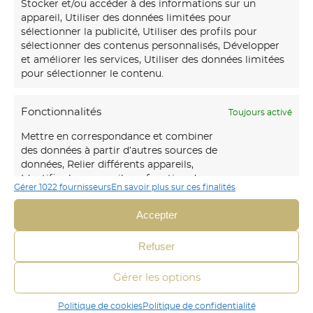
Stocker et/ou accéder à des informations sur un
appareil, Utiliser des données limitées pour
sélectionner la publicité, Utiliser des profils pour
sélectionner des contenus personnalisés, Développer
et améliorer les services, Utiliser des données limitées
pour sélectionner le contenu.
Fonctionnalités
Toujours activé
Mettre en correspondance et combiner
des données à partir d’autres sources de
Notre
maison d’art mural
créations transforme vos
données, Relier différents appareils,
murs avec des fresques et papiers peints sur-mesure,
Identifier les appareils en fonction des
Gérer 1022 fournisseurs
En savoir plus sur ces finalités
uniques et immersifs.
informations transmises
automatiquement.
Accepter
06 30 45 54 64
Envoyer un mail
Identifier les appareils à partir des informations
Refuser
demandées explicitement.
Gérer les options
CRÉA DÉCOR
STÉPHANIE FERANDEZ
Politique de cookies
Politique de confidentialité
Assurer la sécurité, prévenir et