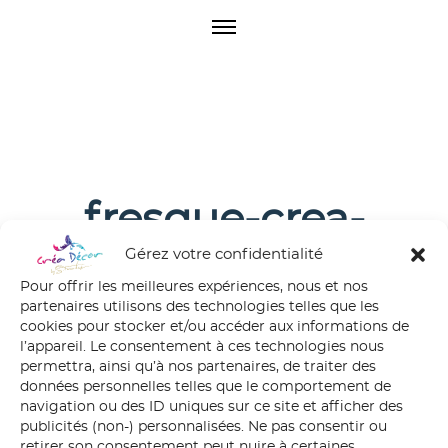
O
p
e
n
M
e
n
u
fresque-crea-
decor
Gérez votre confidentialité
Pour offrir les meilleures expériences, nous et nos
partenaires utilisons des technologies telles que les
cookies pour stocker et/ou accéder aux informations de
l’appareil. Le consentement à ces technologies nous
permettra, ainsi qu’à nos partenaires, de traiter des
données personnelles telles que le comportement de
navigation ou des ID uniques sur ce site et afficher des
publicités (non-) personnalisées. Ne pas consentir ou
retirer son consentement peut nuire à certaines