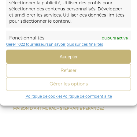
sélectionner la publicité, Utiliser des profils pour
sélectionner des contenus personnalisés, Développer
Notre
maison d’art mural
créations transforme vos
et améliorer les services, Utiliser des données limitées
murs avec des fresques et papiers peints sur-mesure,
pour sélectionner le contenu.
uniques et immersifs.
06 30 45 54 64
Fonctionnalités
Toujours activé
Gérer 1022 fournisseurs
En savoir plus sur ces finalités
Envoyer un mail
Mettre en correspondance et combiner
des données à partir d’autres sources de
Accepter
données, Relier différents appareils,
CRÉA DÉCOR
Identifier les appareils en fonction des
Refuser
STÉPHANIE FERANDEZ
informations transmises
FRESQUE
automatiquement.
Gérer les options
PAPIER-PEINT
AUTRES
Identifier les appareils à partir des informations
Politique de cookies
Politique de confidentialité
CONTACT
demandées explicitement.
MAISON D’ART MURAL – STÉPHANIE FERANDEZ
Assurer la sécurité, prévenir et
détecter la fraude et réparer les