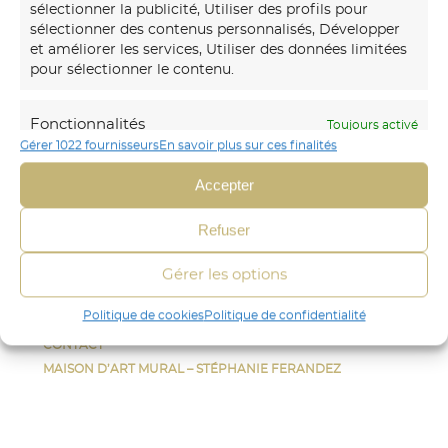
sélectionner la publicité, Utiliser des profils pour
sélectionner des contenus personnalisés, Développer
Notre
maison d’art mural
créations transforme vos
et améliorer les services, Utiliser des données limitées
murs avec des fresques et papiers peints sur-mesure,
pour sélectionner le contenu.
uniques et immersifs.
Fonctionnalités
Toujours activé
06 30 45 54 64
Gérer 1022 fournisseurs
En savoir plus sur ces finalités
Mettre en correspondance et combiner
Envoyer un mail
des données à partir d’autres sources de
Accepter
données, Relier différents appareils,
Identifier les appareils en fonction des
CRÉA DÉCOR
Refuser
informations transmises
STÉPHANIE FERANDEZ
automatiquement.
FRESQUE
Gérer les options
PAPIER-PEINT
Identifier les appareils à partir des informations
Politique de cookies
Politique de confidentialité
AUTRES
demandées explicitement.
CONTACT
MAISON D’ART MURAL – STÉPHANIE FERANDEZ
Assurer la sécurité, prévenir et
détecter la fraude et réparer les