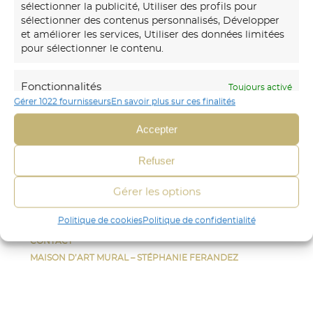
sélectionner la publicité, Utiliser des profils pour
sélectionner des contenus personnalisés, Développer
Notre
maison d’art mural
créations transforme vos
et améliorer les services, Utiliser des données limitées
murs avec des fresques et papiers peints sur-mesure,
pour sélectionner le contenu.
uniques et immersifs.
Fonctionnalités
Toujours activé
06 30 45 54 64
Gérer 1022 fournisseurs
En savoir plus sur ces finalités
Mettre en correspondance et combiner
Envoyer un mail
des données à partir d’autres sources de
Accepter
données, Relier différents appareils,
Identifier les appareils en fonction des
CRÉA DÉCOR
Refuser
informations transmises
STÉPHANIE FERANDEZ
automatiquement.
FRESQUE
Gérer les options
PAPIER-PEINT
Identifier les appareils à partir des informations
Politique de cookies
Politique de confidentialité
AUTRES
demandées explicitement.
CONTACT
MAISON D’ART MURAL – STÉPHANIE FERANDEZ
Assurer la sécurité, prévenir et
détecter la fraude et réparer les