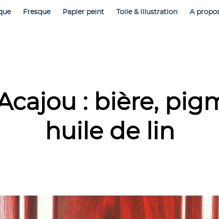
que
Fresque
Papier peint
Toile & illustration
A propo
Acajou : bière, pig
huile de lin