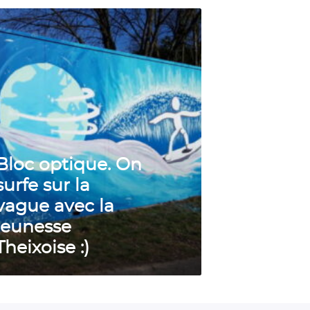
s activé
Bloc optique. On
surfe sur la
vague avec la
jeunesse
Theixoise :)