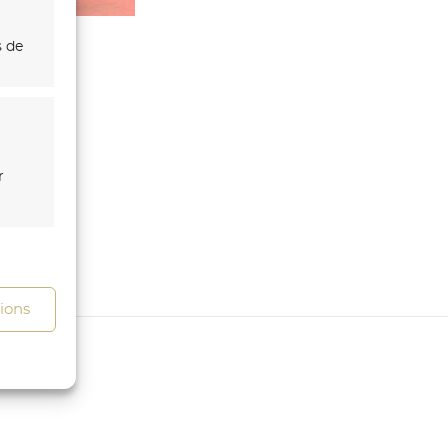
s de
l’œil.
r
s activé
tions