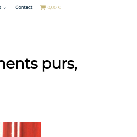
s
Contact
0,00 €
ments purs,