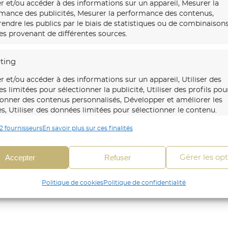
r et/ou accéder à des informations sur un appareil, Mesurer la
mance des publicités, Mesurer la performance des contenus,
ndre les publics par le biais de statistiques ou de combinaison
s provenant de différentes sources.
âtisse XVIII ème siècle.
ting
r et/ou accéder à des informations sur un appareil, Utiliser des
rme d’antan de leur demeure, m’ont demandé de créer un trompe-
s limitées pour sélectionner la publicité, Utiliser des profils pou
ionner des contenus personnalisés, Développer et améliorer les
es, Utiliser des données limitées pour sélectionner le contenu.
2 fournisseurs
En savoir plus sur ces finalités
onnalités
Toujour
 en correspondance et combiner des données à partir
Accepter
Refuser
Gérer les op
es sources de données, Relier différents appareils,
fier les appareils en fonction des informations
Politique de cookies
Politique de confidentialité
mises automatiquement.
fier les appareils à partir des informations demandées