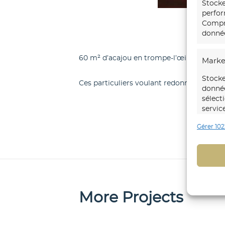
Stocke
perfor
Compre
donnée
60 m² d’acajou en trompe-l’œil dans une b
Marke
Stocke
Ces particuliers voulant redonner le cha
donnée
sélect
servic
Gérer 102
Foncti
Mettre
d’autr
Identi
trans
More Projects
Identi