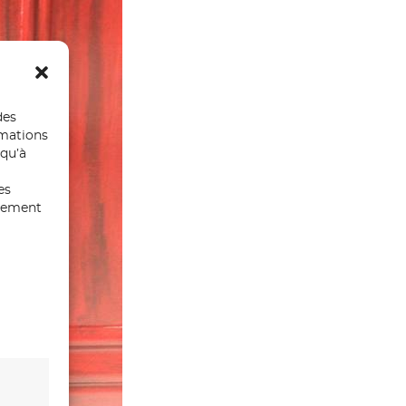
des
rmations
 qu’à
es
ntement