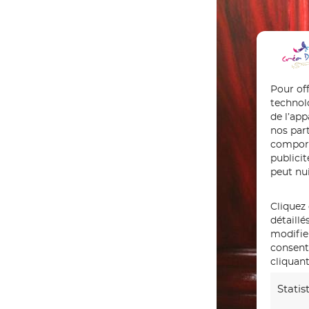
Pour off
technol
de l’ap
nos part
comport
publici
peut nui
Cliquez 
détaillé
modifie
consente
cliquant
Statis