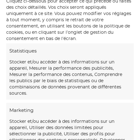
Cliquez ci-dessous pour accepter ce qui précède ou faites
des choix détaillés. Vos choix seront appliqués
uniquement à ce site. Vous pouvez modifier vos réglages
à tout moment, y compris le retrait de votre
consentement, en utilisant les boutons de la politique de
cookies, ou en cliquant sur l’onglet de gestion du
consentement en bas de l’écran.
Statistiques
Stocker et/ou accéder à des informations sur un
appareil, Mesurer la performance des publicités,
Mesurer la performance des contenus, Comprendre
les publics par le biais de statistiques ou de
combinaisons de données provenant de différentes
sources.
Notre
maison d’art mural
créations transforme vos
Marketing
murs avec des fresques et papiers peints sur-mesure,
Stocker et/ou accéder à des informations sur un
uniques et immersifs.
appareil, Utiliser des données limitées pour
sélectionner la publicité, Utiliser des profils pour
06 30 45 54 64