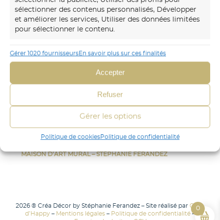
murs avec des fresques et papiers peints sur-mesure,
sélectionner des contenus personnalisés, Développer
uniques et immersifs.
et améliorer les services, Utiliser des données limitées
pour sélectionner le contenu.
06 30 45 54 64
Gérer 1020 fournisseurs
En savoir plus sur ces finalités
Envoyer un mail
Fonctionnalités
Toujours activé
Accepter
Mettre en correspondance et combiner
des données à partir d’autres sources de
CRÉA DÉCOR
données, Relier différents appareils,
Refuser
STÉPHANIE FERANDEZ
Identifier les appareils en fonction des
FRESQUE
informations transmises
Gérer les options
PAPIER-PEINT
automatiquement.
AUTRES
Politique de cookies
Politique de confidentialité
CONTACT
Identifier les appareils à partir des informations
MAISON D’ART MURAL – STÉPHANIE FERANDEZ
demandées explicitement.
Assurer la sécurité, prévenir et
2026 ® Créa Décor by Stéphanie Ferandez – Site réalisé par
Com
détecter la fraude et réparer les
0
d’Happy
–
Mentions légales
–
Politique de confidentialité
–