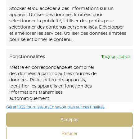
Stocker et/ou accéder à des informations sur un
OLYMPUS DIGITAL CAMERA
appareil, Utiliser des données limitées pour
sélectionner la publicité, Utiliser des profils pour
sélectionner des contenus personnalisés, Développer
et améliorer les services, Utiliser des données limitées
pour sélectionner le contenu.
Fonctionnalités
Toujours activé
Mettre en correspondance et combiner
des données à partir d’autres sources de
données, Relier différents appareils,
Identifier les appareils en fonction des
informations transmises
automatiquement.
Notre
maison d’art mural
créations transforme vos
Gérer 1022 fournisseurs
En savoir plus sur ces finalités
murs avec des fresques et papiers peints sur-mesure,
Identifier les appareils à partir des informations
Accepter
uniques et immersifs.
demandées explicitement.
Refuser
06 30 45 54 64