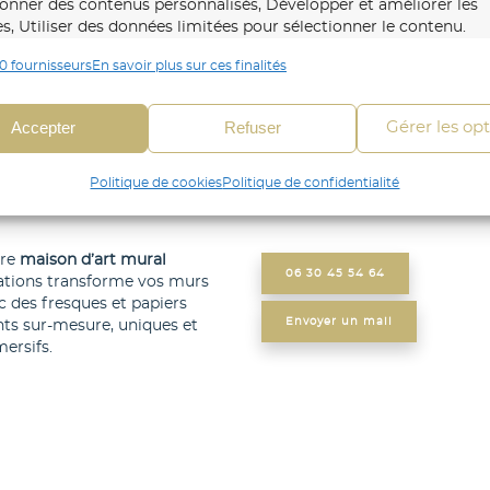
ionner des contenus personnalisés, Développer et améliorer les
es, Utiliser des données limitées pour sélectionner le contenu.
0 fournisseurs
En savoir plus sur ces finalités
onnalités
Toujour
 en correspondance et combiner des données à partir
Accepter
Refuser
Gérer les op
es sources de données, Relier différents appareils,
fier les appareils en fonction des informations
Politique de cookies
Politique de confidentialité
mises automatiquement.
fier les appareils à partir des informations demandées
tre
maison d’art mural
06 30 45 54 64
ations transforme vos murs
itement.
c des fresques et papiers
Envoyer un mail
nts sur-mesure, uniques et
ersifs.
r la sécurité, prévenir et détecter la fraude et
r les erreurs, Fournir et présenter des publicités et
Toujour
ntenu, Enregistrer et communiquer les choix en
e de confidentialité.