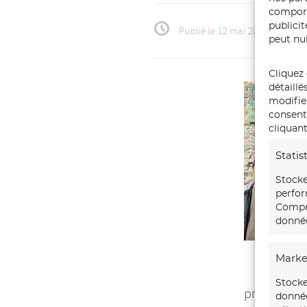
comport
publici
peut nui
Cliquez 
détaillé
modifie
consente
cliquant
Statis
Stocke
perfor
Compre
donnée
Marke
Stocke
donnée