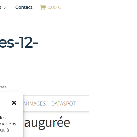
s
Contact
0,00 €
es-12-
des
rmations
 qu’à