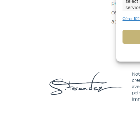
sélect
servic
Gérer 102
Foncti
Mettre
d’autr
Identi
trans
Identi
No
cré
explic
ave
pei
imm
Assure
répare
du co
matièr