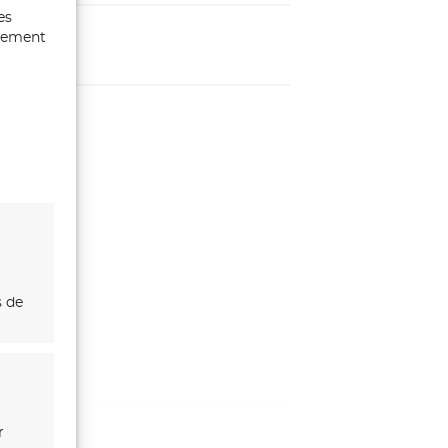
es
ntement
s de
r