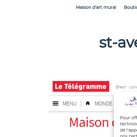
Maison d’art mural
Bouti
st-av
Pour off
technol
de l’ap
nos part