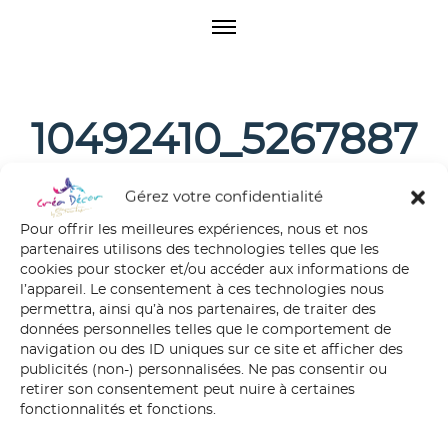
O
p
e
n
M
10492410_5267887
e
n
17443903_3032872
u
Gérez votre confidentialité
165599587571_n
Pour offrir les meilleures expériences, nous et nos
partenaires utilisons des technologies telles que les
cookies pour stocker et/ou accéder aux informations de
l’appareil. Le consentement à ces technologies nous
permettra, ainsi qu’à nos partenaires, de traiter des
données personnelles telles que le comportement de
navigation ou des ID uniques sur ce site et afficher des
publicités (non-) personnalisées. Ne pas consentir ou
retirer son consentement peut nuire à certaines
fonctionnalités et fonctions.