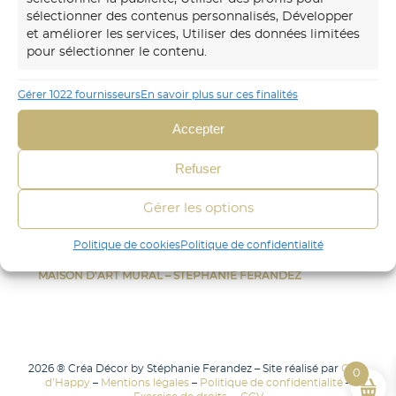
murs avec des fresques et papiers peints sur-mesure,
sélectionner des contenus personnalisés, Développer
uniques et immersifs.
et améliorer les services, Utiliser des données limitées
pour sélectionner le contenu.
06 30 45 54 64
Gérer 1022 fournisseurs
En savoir plus sur ces finalités
Envoyer un mail
Fonctionnalités
Toujours activé
Accepter
Mettre en correspondance et combiner
CRÉA DÉCOR
des données à partir d’autres sources de
données, Relier différents appareils,
Refuser
STÉPHANIE FERANDEZ
Identifier les appareils en fonction des
FRESQUE
informations transmises
Gérer les options
PAPIER-PEINT
automatiquement.
AUTRES
Politique de cookies
Politique de confidentialité
CONTACT
Identifier les appareils à partir des informations
MAISON D’ART MURAL – STÉPHANIE FERANDEZ
demandées explicitement.
Assurer la sécurité, prévenir et
2026 ® Créa Décor by Stéphanie Ferandez – Site réalisé par
Com
0
détecter la fraude et réparer les
d’Happy
–
Mentions légales
–
Politique de confidentialité
–