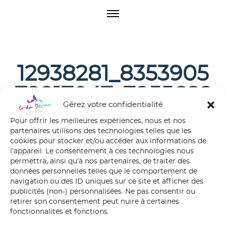
O
p
e
n
M
e
12938281_8353905
n
u
79917047_7955682
Gérez votre confidentialité
590062467311_n
Pour offrir les meilleures expériences, nous et nos
partenaires utilisons des technologies telles que les
cookies pour stocker et/ou accéder aux informations de
l’appareil. Le consentement à ces technologies nous
permettra, ainsi qu’à nos partenaires, de traiter des
données personnelles telles que le comportement de
navigation ou des ID uniques sur ce site et afficher des
publicités (non-) personnalisées. Ne pas consentir ou
retirer son consentement peut nuire à certaines
fonctionnalités et fonctions.