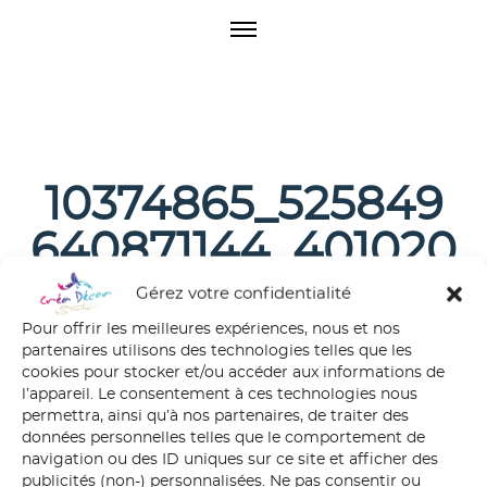
O
p
e
n
M
e
n
u
10374865_525849
640871144_401020
2635349011426_n
Gérez votre confidentialité
Pour offrir les meilleures expériences, nous et nos
partenaires utilisons des technologies telles que les
cookies pour stocker et/ou accéder aux informations de
l’appareil. Le consentement à ces technologies nous
permettra, ainsi qu’à nos partenaires, de traiter des
données personnelles telles que le comportement de
navigation ou des ID uniques sur ce site et afficher des
publicités (non-) personnalisées. Ne pas consentir ou