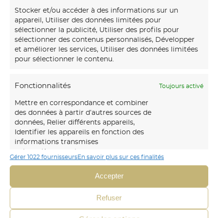
Stocker et/ou accéder à des informations sur un
appareil, Utiliser des données limitées pour
sélectionner la publicité, Utiliser des profils pour
sélectionner des contenus personnalisés, Développer
et améliorer les services, Utiliser des données limitées
pour sélectionner le contenu.
Fonctionnalités
Toujours activé
Mettre en correspondance et combiner
des données à partir d’autres sources de
données, Relier différents appareils,
Identifier les appareils en fonction des
informations transmises
Notre
maison d’art mural
créations transforme vos
automatiquement.
Gérer 1022 fournisseurs
En savoir plus sur ces finalités
murs avec des fresques et papiers peints sur-mesure,
uniques et immersifs.
Accepter
Identifier les appareils à partir des informations
demandées explicitement.
06 30 45 54 64
Refuser
Envoyer un mail