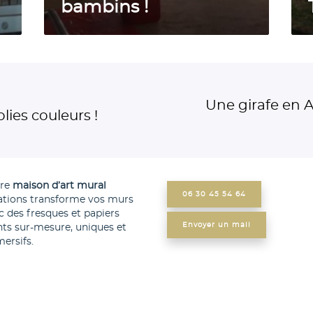
e
.
bambins !
t
O
i
n
t
s
e
u
Une girafe en Af
e
r
lies couleurs !
n
f
f
e
a
s
tre
maison d’art mural
n
u
06 30 45 54 64
ations transforme vos murs
c
r
c des fresques et papiers
Envoyer un mail
nts sur-mesure, uniques et
e
l
ersifs.
–
a
P
v
l
a