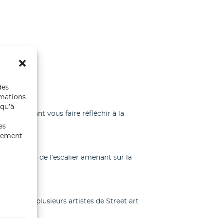
des
rmations
 qu’à
n souhaitant vous faire réfléchir à la
es
ntement
te au niveau de l’escalier amenant sur la
région, et plusieurs artistes de Street art