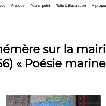
que
Fresque
Papier peint
Toile & illustration
A propo
émère sur la mair
56) « Poésie marine