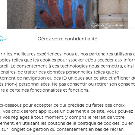
Gérez votre confidentialité
rir les meilleures expériences, nous et nos partenaires utilisons 
ogies telles que les cookies pour stocker et/ou accéder aux info
pareil. Le consentement à ces technologies nous permettra, ainsi
ésie marine » et sa sirène, vous observent dans votre quotidien e
enaires, de traiter des données personnelles telles que le
vos gestes anodins, voire quotidiens, sur sa dégradation.
ement de navigation ou des ID uniques sur ce site et afficher d
 du monde et ce à des milliers de kilomètres de chez nous.
tés (non-) personnalisées. Ne pas consentir ou retirer son conse
re à certaines fonctionnalités et fonctions.
 est visible sur la mairie de Vannes (centre administrative), à droi
ci-dessous pour accepter ce qui précède ou faites des choix
s. Vos choix seront appliqués uniquement à ce site. Vous pouvez
r vos réglages à tout moment, y compris le retrait de votre
ment, en utilisant les boutons de la politique de cookies, ou en
ratif associant la Jeune Chambre Economique (JCE) de Vannes et sa 
 sur l’onglet de gestion du consentement en bas de l’écran.
 Morbihan.