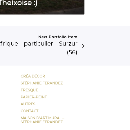
Theixoise :)
Next Portfolio Item
rique – particulier – Surzur
(56)
CRÉA DÉCOR
STÉPHANIE FERANDEZ
FRESQUE
PAPIER-PEINT
AUTRES
CONTACT
MAISON D’ART MURAL –
STÉPHANIE FERANDEZ