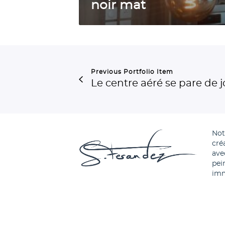
b
noir mat
l
a
n
c
Previous Portfolio Item
v
Le centre aéré se pare de jo
e
i
n
No
é
cré
s
ave
pei
a
imm
t
i
n