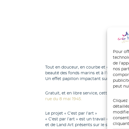
Pour off
technol
de l’ap
Tout en douceur, en courbe et coloré, « Po
nos part
beauté des fonds marins et à l’impact de 
comport
Un effet papillon impactant sur la beauté
publici
peut nui
Gratuit, et en libre service, cette fresque
rue du 8 mai 1945.
Cliquez 
détaillé
modifie
Le projet « C’est par l’art »
consente
« C’est par l’art » est un travail collabo
cliquant
et de Land Art présents sur le secteur du