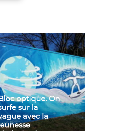
s activé
Bloc optique. On
surfe sur la
vague avec la
jeunesse