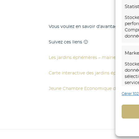
Statis
Stocke
perfor
Vous voulez en savoir d’avantage ?
Compre
donnée
Suivez ces liens 🙂
Marke
Les jardins éphémères – mairie de Vannes
Stocke
donnée
Carte interactive des jardins éphémères 
sélect
servic
Jeune Chambre Economique de Vannes –
Gérer 102
Foncti
Mettre
d’autr
Identi
trans