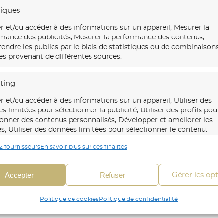
tiques
r et/ou accéder à des informations sur un appareil, Mesurer la
mance des publicités, Mesurer la performance des contenus,
ndre les publics par le biais de statistiques ou de combinaison
s provenant de différentes sources.
ting
r et/ou accéder à des informations sur un appareil, Utiliser des
s limitées pour sélectionner la publicité, Utiliser des profils pou
sur Vannes – Ouest France
ionner des contenus personnalisés, Développer et améliorer les
es, Utiliser des données limitées pour sélectionner le contenu.
 JCE
2 fournisseurs
En savoir plus sur ces finalités
onnalités
Toujour
 en correspondance et combiner des données à partir
Accepter
Refuser
Gérer les op
es sources de données, Relier différents appareils,
fier les appareils en fonction des informations
Politique de cookies
Politique de confidentialité
mises automatiquement.