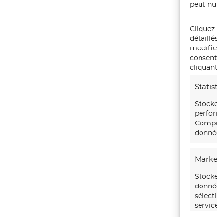
peut nui
Cliquez 
détaillé
modifie
consente
cliquant
Statis
Stocke
perfor
Compre
donnée
Marke
Stocke
donnée
sélect
servic