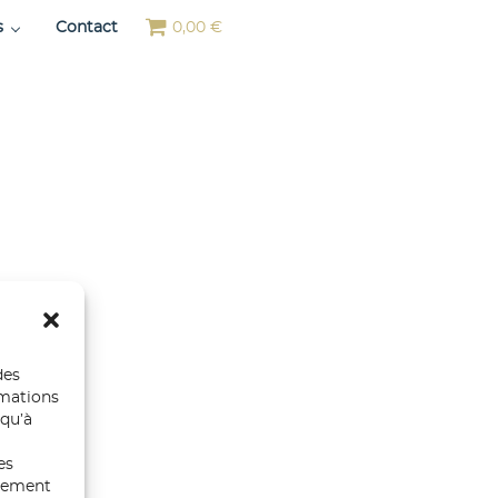
s
Contact
0,00 €
des
rmations
 qu’à
es
ntement