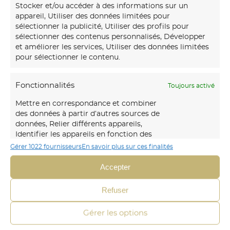
Stocker et/ou accéder à des informations sur un
appareil, Utiliser des données limitées pour
sélectionner la publicité, Utiliser des profils pour
sélectionner des contenus personnalisés, Développer
et améliorer les services, Utiliser des données limitées
pour sélectionner le contenu.
Fonctionnalités
Toujours activé
Mettre en correspondance et combiner
des données à partir d’autres sources de
données, Relier différents appareils,
Notre
maison d’art mural
créations transforme vos
Identifier les appareils en fonction des
murs avec des fresques et papiers peints sur-mesure,
informations transmises
Gérer 1022 fournisseurs
En savoir plus sur ces finalités
uniques et immersifs.
automatiquement.
Accepter
06 30 45 54 64
Identifier les appareils à partir des informations
Refuser
Envoyer un mail
demandées explicitement.
Gérer les options
CRÉA DÉCOR
Assurer la sécurité, prévenir et