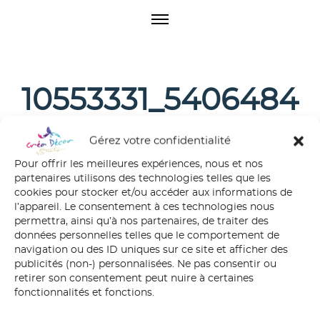
O
p
e
n
M
10553331_5406484
e
n
76057927_7271124
u
Gérez votre confidentialité
203624913268_n
Pour offrir les meilleures expériences, nous et nos
partenaires utilisons des technologies telles que les
cookies pour stocker et/ou accéder aux informations de
l’appareil. Le consentement à ces technologies nous
permettra, ainsi qu’à nos partenaires, de traiter des
données personnelles telles que le comportement de
navigation ou des ID uniques sur ce site et afficher des
publicités (non-) personnalisées. Ne pas consentir ou
retirer son consentement peut nuire à certaines
fonctionnalités et fonctions.