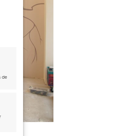
s de
r