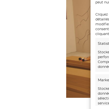
peut nui
Cliquez 
détaillé
modifie
consente
cliquant
Statis
Stocke
perfor
Compre
donnée
Marke
Stocke
donnée
sélect
servic