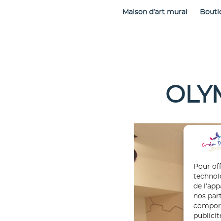
Maison d’art mural
Bouti
OLY
Pour off
technol
de l’ap
nos part
comport
publici