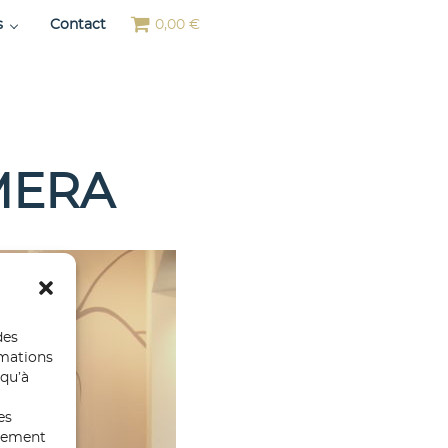
s
Contact
0,00 €
MERA
des
rmations
 qu’à
es
ntement