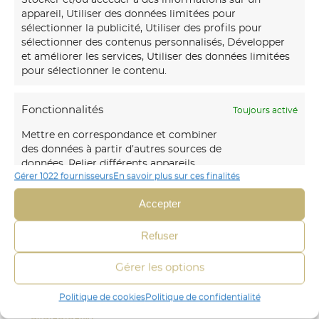
appareil, Utiliser des données limitées pour
sélectionner la publicité, Utiliser des profils pour
sélectionner des contenus personnalisés, Développer
et améliorer les services, Utiliser des données limitées
pour sélectionner le contenu.
Fonctionnalités
Toujours activé
Mettre en correspondance et combiner
Notre
maison d’art mural
créations transforme vos
des données à partir d’autres sources de
murs avec des fresques et papiers peints sur-mesure,
données, Relier différents appareils,
uniques et immersifs.
Gérer 1022 fournisseurs
En savoir plus sur ces finalités
Identifier les appareils en fonction des
informations transmises
Accepter
06 30 45 54 64
automatiquement.
Envoyer un mail
Refuser
Identifier les appareils à partir des informations
demandées explicitement.
Gérer les options
CRÉA DÉCOR
STÉPHANIE FERANDEZ
Politique de cookies
Politique de confidentialité
FRESQUE
Assurer la sécurité, prévenir et
PAPIER-PEINT