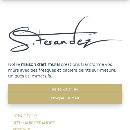
n
s
P
s
i
l
u
n
o
r
e
e
f
c
r
e
o
e
s
n
n
u
t
Notre
maison d’art mural
créations transforme vos
–
murs avec des fresques et papiers peints sur-mesure,
r
e
ç
uniques et immersifs.
l
m
a
a
p
06 30 45 54 64
s
v
o
Envoyer un mail
e
a
r
n
g
a
CRÉA DÉCOR
t
u
i
STÉPHANIE FERANDEZ
l