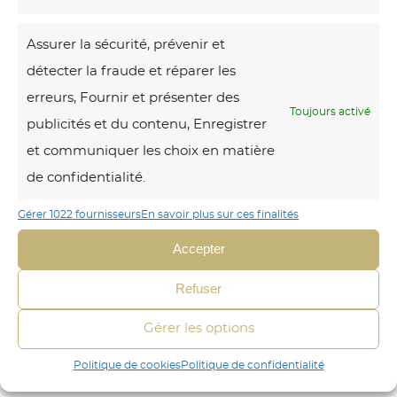
n
a
é
p
Assurer la sécurité, prévenir et
B
s
e
détecter la fraude et réparer les
l
a
t
erreurs, Fournir et présenter des
o
t
Toujours activé
i
publicités et du contenu, Enregistrer
c
i
t
et communiquer les choix en matière
o
n
e
de confidentialité.
p
é
e
t
Gérer 1022 fournisseurs
En savoir plus sur ces finalités
d
Bloc optique. On surfe sur la
n
vague avec la jeunesse
i
a
Accepter
f
Theixoise :)
q
n
a
Refuser
u
s
n
e
c
Gérer les options
c
.
u
e
Politique de cookies
Politique de confidentialité
O
i
–