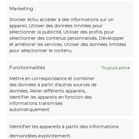
-
Marketing
m
a
Stocker et/ou accéder à des informations sur un
Faux-marbre blanc veiné
appareil, Utiliser des données limitées pour
satiné dans cuisine
r
sélectionner la publicité, Utiliser des profils pour
contemporaine noir mat
b
sélectionner des contenus personnalisés, Développer
et améliorer les services, Utiliser des données limitées
r
pour sélectionner le contenu.
e
M
b
Fonctionnalités
Toujours activé
a
l
Mettre en correspondance et combiner
i
a
des données à partir d’autres sources de
s
données, Relier différents appareils,
n
Identifier les appareils en fonction des
o
c
informations transmises
n
automatiquement.
v
d
Maison de la petite enfance –
e
Ploeren – ça sent les câlinous
e
Identifier les appareils à partir des informations
i
tout doux avec les bambins !
l
demandées explicitement.