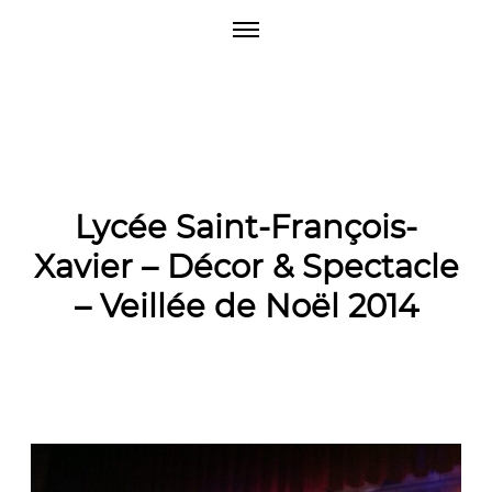
O
p
e
n
M
e
n
u
Lycée Saint-François-
Xavier – Décor & Spectacle
– Veillée de Noël 2014