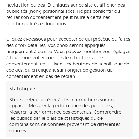
seconde à la terminale, une quinzaine de jeunes
navigation ou des ID uniques sur ce site et afficher des
s’entraident sous l’oeil attentif des moniteurs afin de
publicités (non-) personnalisées. Ne pas consentir ou
réaliser un objectifs, comme celui-ci; la veillée de Noël.
retirer son consentement peut nuire à certaines
Art dramatique, backstage (lumières et sons), dans,
fonctionnalités et fonctions.
styliste, ainsi que photos travaillont main dans la main
pour réaliser une soirée festif.
Cliquez ci-dessous pour accepter ce qui précède ou faites
des choix détaillés. Vos choix seront appliqués
uniquement à ce site. Vous pouvez modifier vos réglages
à tout moment, y compris le retrait de votre
consentement, en utilisant les boutons de la politique de
cookies, ou en cliquant sur l’onglet de gestion du
consentement en bas de l’écran.
More Projects
Statistiques
Stocker et/ou accéder à des informations sur un
F
appareil, Mesurer la performance des publicités,
a
Mesurer la performance des contenus, Comprendre
les publics par le biais de statistiques ou de
u
combinaisons de données provenant de différentes
x
sources.