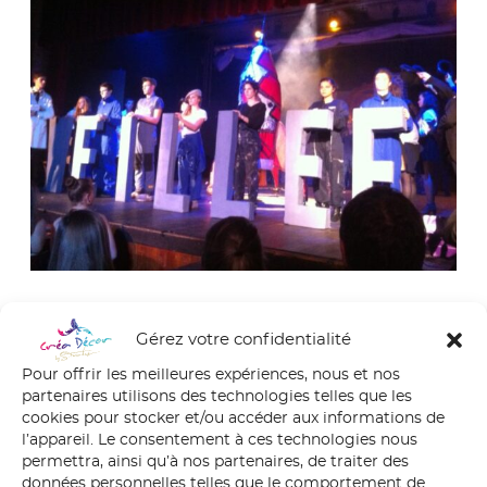
Gérez votre confidentialité
Année 2014/2015, première rentrée pour Stéphanie
Pour offrir les meilleures expériences, nous et nos
Ferandez en tant que monitrice « Décor & Spectacle »
partenaires utilisons des technologies telles que les
au lycée Saint-François-Xavier sur le port de Vannes
cookies pour stocker et/ou accéder aux informations de
Système des Equipes, permettant aux jeunes, dans leur
l’appareil. Le consentement à ces technologies nous
cursus scolaires général, de s’investir dans des projets
permettra, ainsi qu’à nos partenaires, de traiter des
communs en cohalision avec d’autres équipes. De la
données personnelles telles que le comportement de