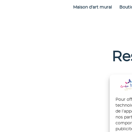
Maison d’art mural
Bouti
Re
Pour off
technol
de l’ap
nos part
comport
publici