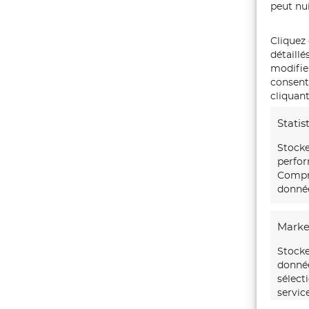
peut nui
Cliquez 
détaillé
modifie
consente
cliquant
Statis
Stocke
perfor
Compre
donnée
Marke
Stocke
donnée
sélect
servic