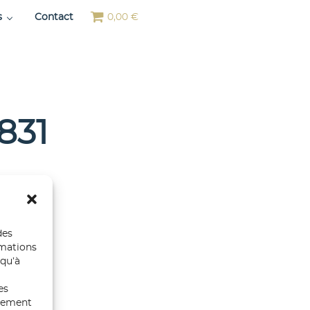
s
Contact
0,00 €
831
des
rmations
 qu’à
es
ntement