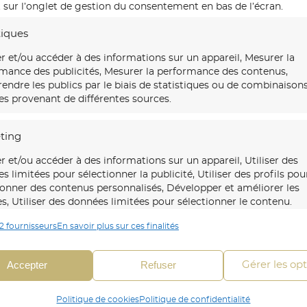
 sur l’onglet de gestion du consentement en bas de l’écran.
tiques
r et/ou accéder à des informations sur un appareil, Mesurer la
mance des publicités, Mesurer la performance des contenus,
ndre les publics par le biais de statistiques ou de combinaison
s provenant de différentes sources.
ting
r et/ou accéder à des informations sur un appareil, Utiliser des
s limitées pour sélectionner la publicité, Utiliser des profils pou
ionner des contenus personnalisés, Développer et améliorer les
es, Utiliser des données limitées pour sélectionner le contenu.
tre
maison d’art mural
2 fournisseurs
En savoir plus sur ces finalités
06 30 45 54 64
ations transforme vos murs
onnalités
Toujour
c des fresques et papiers
Envoyer un mail
nts sur-mesure, uniques et
 en correspondance et combiner des données à partir
Accepter
Refuser
Gérer les op
ersifs.
es sources de données, Relier différents appareils,
fier les appareils en fonction des informations
Politique de cookies
Politique de confidentialité
mises automatiquement.