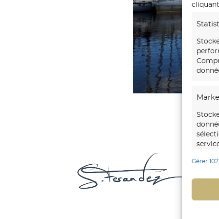
cliquant
Statis
Stocke
perfor
Compre
donnée
Marke
Stocke
donnée
sélect
servic
No
Gérer 102
cré
Foncti
ave
pei
Mettre
imm
d’autr
Identi
trans