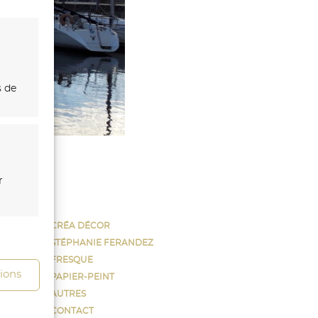
s de
r
CRÉA DÉCOR
STÉPHANIE FERANDEZ
s activé
FRESQUE
tions
PAPIER-PEINT
AUTRES
CONTACT