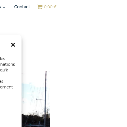
s
Contact
0,00 €
des
rmations
 qu’à
es
ntement