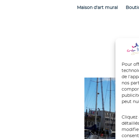
Maison d’art mural
Bouti
Pour off
technol
de l’ap
nos part
comport
publici
peut nui
Cliquez 
détaillé
modifie
consente