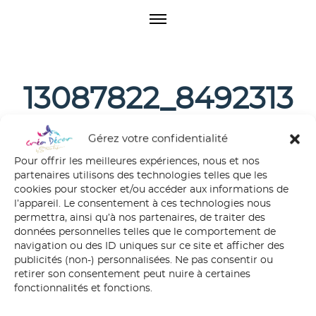
O
p
e
n
M
13087822_8492313
e
n
85199633_6381503
u
Gérez votre confidentialité
640240913046_n
Pour offrir les meilleures expériences, nous et nos
partenaires utilisons des technologies telles que les
cookies pour stocker et/ou accéder aux informations de
l’appareil. Le consentement à ces technologies nous
permettra, ainsi qu’à nos partenaires, de traiter des
données personnelles telles que le comportement de
navigation ou des ID uniques sur ce site et afficher des
publicités (non-) personnalisées. Ne pas consentir ou
retirer son consentement peut nuire à certaines
fonctionnalités et fonctions.