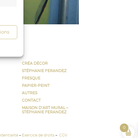
s activé
tions
CRÉA DÉCOR
STÉPHANIE FERANDEZ
FRESQUE
PAPIER-PEINT
AUTRES
CONTACT
MAISON D’ART MURAL –
s activé
STÉPHANIE FERANDEZ
0
dentialité
–
Exercice de droits
–
CGV