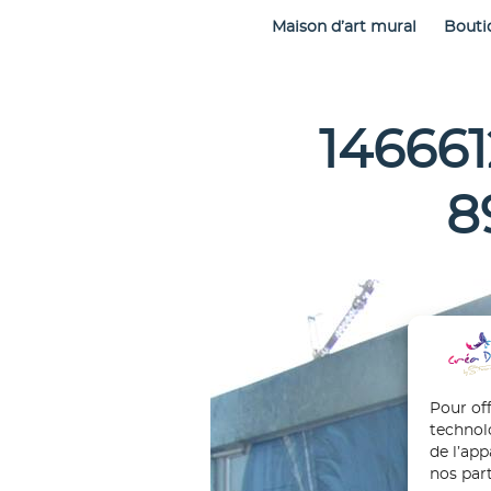
Maison d’art mural
Bouti
14666
8
Pour off
technol
de l’ap
nos part