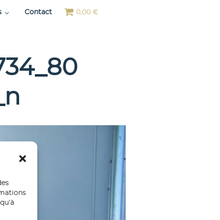
s
Contact
0,00 €
734_80
_n
des
rmations
 qu’à