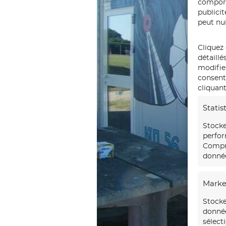
comport
publici
peut nui
Cliquez 
détaillé
modifie
consente
cliquant
Statis
Stocke
perfor
Compre
donnée
Marke
Stocke
donnée
sélect