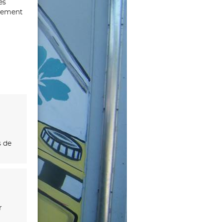
es
ntement
s de
r