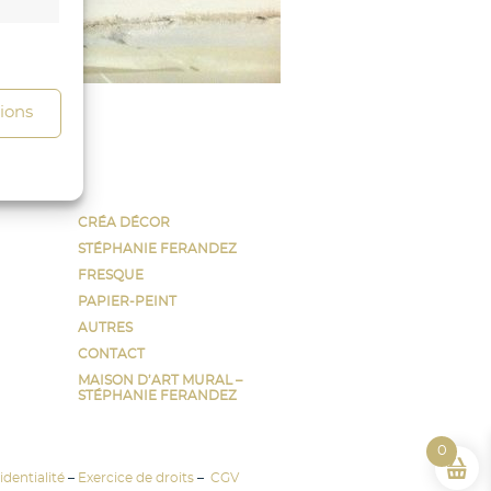
s activé
tions
CRÉA DÉCOR
STÉPHANIE FERANDEZ
FRESQUE
PAPIER-PEINT
AUTRES
CONTACT
MAISON D’ART MURAL –
s activé
STÉPHANIE FERANDEZ
0
dentialité
–
Exercice de droits
–
CGV