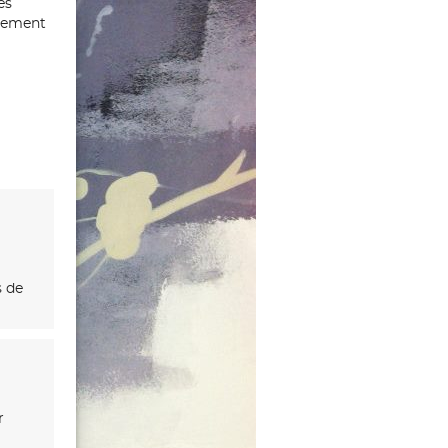
es
ntement
s de
r