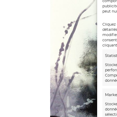
comport
publici
peut nui
Cliquez 
détaillé
modifie
consente
cliquant
Statis
Stocke
perfor
Compre
donnée
Marke
Stocke
donnée
sélect