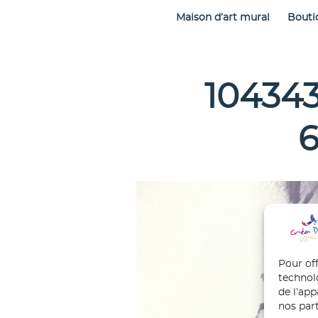
Maison d’art mural
Bouti
10434
6
Pour off
technol
de l’ap
nos part