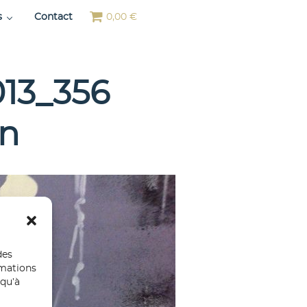
s
Contact
0,00 €
13_356
n
des
rmations
 qu’à