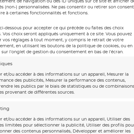
ement de navigation ou des ID uniques sur ce site et afficher d
tés (non-) personnalisées. Ne pas consentir ou retirer son conse
re à certaines fonctionnalités et fonctions.
ci-dessous pour accepter ce qui précède ou faites des choix
s. Vos choix seront appliqués uniquement à ce site. Vous pouvez
r vos réglages à tout moment, y compris le retrait de votre
ment, en utilisant les boutons de la politique de cookies, ou en
 sur l’onglet de gestion du consentement en bas de l’écran.
tiques
r et/ou accéder à des informations sur un appareil, Mesurer la
mance des publicités, Mesurer la performance des contenus,
ndre les publics par le biais de statistiques ou de combinaison
s provenant de différentes sources.
ting
r et/ou accéder à des informations sur un appareil, Utiliser des
s limitées pour sélectionner la publicité, Utiliser des profils pou
ionner des contenus personnalisés, Développer et améliorer les