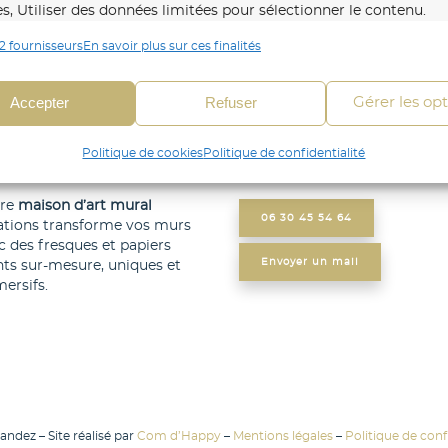
es, Utiliser des données limitées pour sélectionner le contenu.
2 fournisseurs
En savoir plus sur ces finalités
onnalités
Toujour
 en correspondance et combiner des données à partir
Accepter
Refuser
Gérer les op
es sources de données, Relier différents appareils,
fier les appareils en fonction des informations
Politique de cookies
Politique de confidentialité
mises automatiquement.
tre
maison d’art mural
fier les appareils à partir des informations demandées
06 30 45 54 64
ations transforme vos murs
itement.
c des fresques et papiers
Envoyer un mail
nts sur-mesure, uniques et
ersifs.
r la sécurité, prévenir et détecter la fraude et
r les erreurs, Fournir et présenter des publicités et
Toujour
ntenu, Enregistrer et communiquer les choix en
e de confidentialité.
ndez – Site réalisé par
Com d’Happy
–
Mentions légales
–
Politique de confi