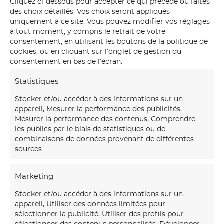
Cliquez ci-dessous pour accepter ce qui précède ou faites
des choix détaillés. Vos choix seront appliqués
uniquement à ce site. Vous pouvez modifier vos réglages
à tout moment, y compris le retrait de votre
consentement, en utilisant les boutons de la politique de
cookies, ou en cliquant sur l’onglet de gestion du
consentement en bas de l’écran.
Statistiques
Stocker et/ou accéder à des informations sur un
appareil, Mesurer la performance des publicités,
Mesurer la performance des contenus, Comprendre
les publics par le biais de statistiques ou de
combinaisons de données provenant de différentes
sources.
Notre
maison d’art mural
créations transforme vos
Marketing
murs avec des fresques et papiers peints sur-mesure,
Stocker et/ou accéder à des informations sur un
uniques et immersifs.
appareil, Utiliser des données limitées pour
sélectionner la publicité, Utiliser des profils pour
06 30 45 54 64