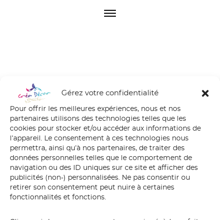
O
p
e
n
M
e
n
FB_IMG_16100414
u
Gérez votre confidentialité
96551
Pour offrir les meilleures expériences, nous et nos
partenaires utilisons des technologies telles que les
cookies pour stocker et/ou accéder aux informations de
l’appareil. Le consentement à ces technologies nous
permettra, ainsi qu’à nos partenaires, de traiter des
données personnelles telles que le comportement de
navigation ou des ID uniques sur ce site et afficher des
publicités (non-) personnalisées. Ne pas consentir ou
retirer son consentement peut nuire à certaines
fonctionnalités et fonctions.