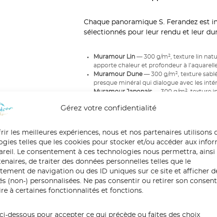
Chaque panoramique S. Ferandez est i
sélectionnés pour leur rendu et leur dura
Muramour Lin
— 300 g/m², texture lin natur
apporte chaleur et profondeur à l’aquarelle 
Muramour Dune
— 300 g/m², texture sablé
presque minéral qui dialogue avec les intér
Muramour Japonais
— 300 g/m², texture in
semi-mate. La légèreté du papier japonais 
Gérez votre confidentialité
Jet tex
— Toile textile haut de gamme, rend
peinture. Pour ceux qui veulent frôler l’orig
Aquapaper
— Intissé premium 100 % recycl
rir les meilleures expériences, nous et nos partenaires utilisons 
résistante à l’humidité. Le choix responsa
ogies telles que les cookies pour stocker et/ou accéder aux info
pareil. Le consentement à ces technologies nous permettra, ainsi
Votre conseillère vous guide dans le cho
enaires, de traiter des données personnelles telles que le
ement de navigation ou des ID uniques sur ce site et afficher d
tés (non-) personnalisées. Ne pas consentir ou retirer son conse
re à certaines fonctionnalités et fonctions.
Une livraison à la hauteur de l’œuvre
ci-dessous pour accepter ce qui précède ou faites des choix