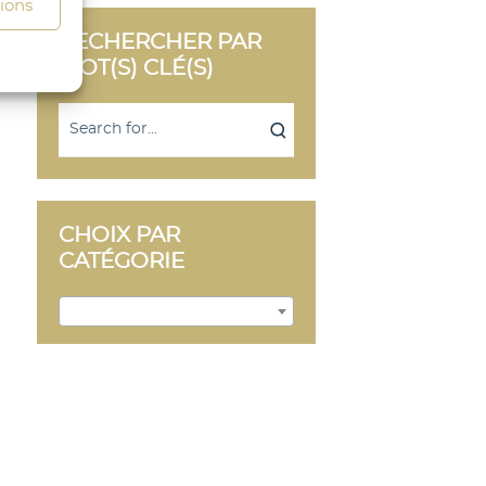
tions
RECHERCHER PAR
MOT(S) CLÉ(S)
CHOIX PAR
CATÉGORIE
s activé
France (10)
×