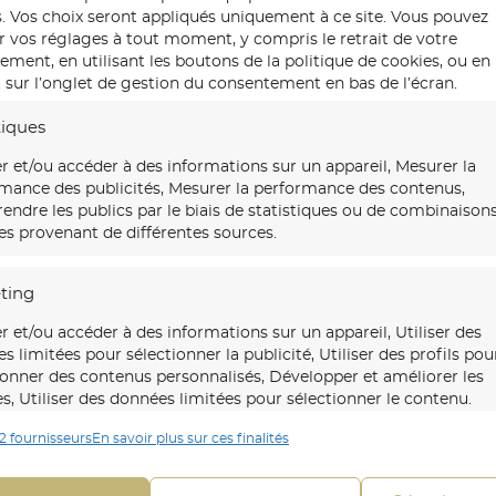
Votre panoramique est expédié en rou
s. Vos choix seront appliqués uniquement à ce site. Vous pouvez
tube rigide sur mesure. Délai de fabricat
r vos réglages à tout moment, y compris le retrait de votre
en France et en Europe.
ment, en utilisant les boutons de la politique de cookies, ou en
 sur l’onglet de gestion du consentement en bas de l’écran.
tiques
Certificat d’authenticité
r et/ou accéder à des informations sur un appareil, Mesurer la
mance des publicités, Mesurer la performance des contenus,
Chaque panoramique S. Ferandez est ac
ndre les publics par le biais de statistiques ou de combinaison
signé à la main. Il atteste du numéro de 
s provenant de différentes sources.
de création et de l’authenticité de l’imp
ting
Ce certificat fait de votre panoramique 
transmissible.
r et/ou accéder à des informations sur un appareil, Utiliser des
s limitées pour sélectionner la publicité, Utiliser des profils pou
ionner des contenus personnalisés, Développer et améliorer les
es, Utiliser des données limitées pour sélectionner le contenu.
Stock disponible : 30 exemplaire
2 fournisseurs
En savoir plus sur ces finalités
onnalités
Toujour