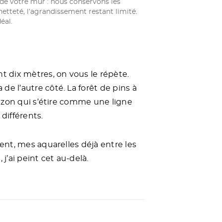
de votre mur : nous conservons les
netteté, l’agrandissement restant limité.
éal.
nt dix mètres, on vous le répète.
de l’autre côté. La forêt de pins à
orizon qui s’étire comme une ligne
différents.
vent, mes aquarelles déjà entre les
 j’ai peint cet au-delà.