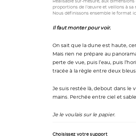
Réalisable sur-mesure, aux dimensions 
é
proportions de l’œuvre et veillons à sa 
d
Nous définissons ensemble le format id
e
A
u
Il faut monter pour voir.
d
e
l
On sait que la dune est haute, ce
à
d
Mais rien ne prépare au panorama 
e
perte de vue, puis l’eau, puis l’h
l
a
tracée à la règle entre deux bleus 
d
u
n
Je suis restée là, debout dans le 
e
d
mains. Perchée entre ciel et sable,
u
P
i
Je le voulais sur le papier.
l
a
t
Choisissez votre support