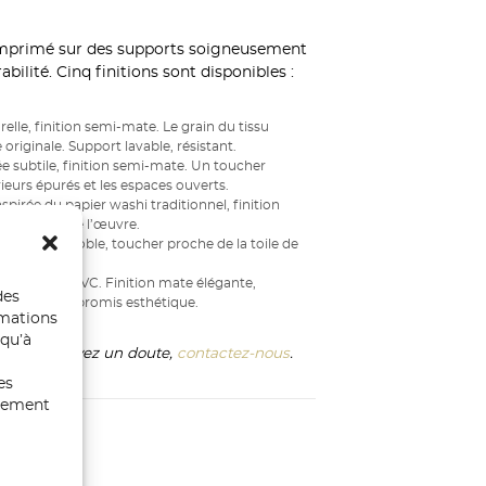
mprimé sur des supports soigneusement
bilité. Cinq finitions sont disponibles :
elle, finition semi-mate. Le grain du tissu
originale. Support lavable, résistant.
e subtile, finition semi-mate. Un toucher
ieurs épurés et les espaces ouverts.
spirée du papier washi traditionnel, finition
au service de l’œuvre.
u matière noble, toucher proche de la toile de
inal.
able, sans PVC. Finition mate élégante,
des
ble sans compromis esthétique.
rmations
 qu’à
ix si vous avez un doute,
contactez-nous
.
es
ntement