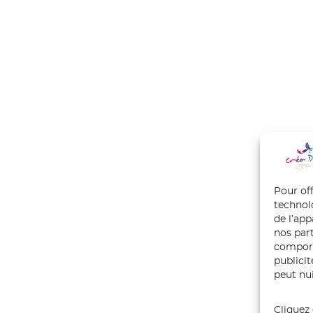
Pour off
technol
de l’ap
nos part
comport
publici
peut nui
Cliquez 