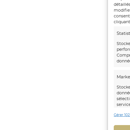
détaillé
modifie
consente
cliquant
Statis
Stocke
perfor
Compre
donnée
Marke
Stocke
donnée
sélect
servic
Gérer 102
Foncti