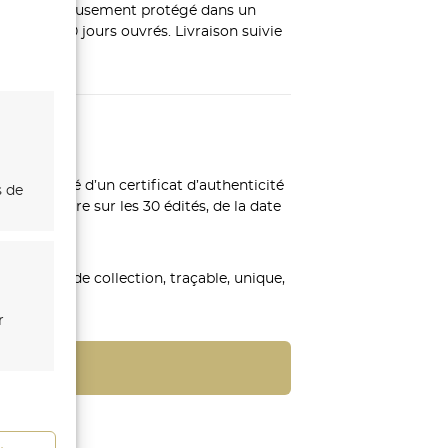
leau, soigneusement protégé dans un
ion : 5 à 10 jours ouvrés. Livraison suivie
compagné d’un certificat d’authenticité
s de
l’exemplaire sur les 30 édités, de la date
ression.
une pièce de collection, traçable, unique,
r
s
s activé