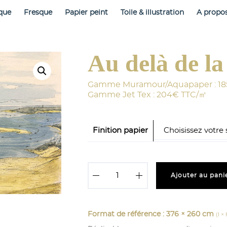
que
Fresque
Papier peint
Toile & illustration
A propo
Au delà de la
Finition papier
q
Ajouter au pani
u
a
n
t
i
Format de référence : 376 × 260 cm
(l ×
t