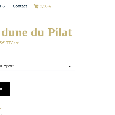
s
Contact
0,00 €
 dune du Pilat
er
 H)